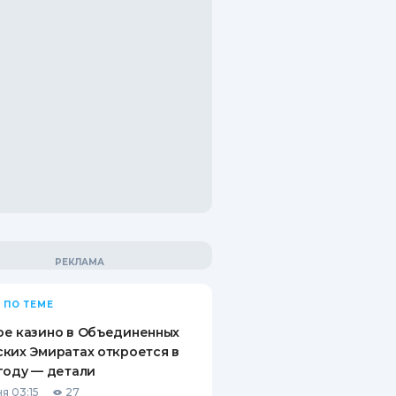
 ПО ТЕМЕ
ое казино в Объединенных
ких Эмиратах откроется в
году — детали
я 03:15
27