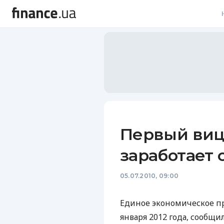
В
В
Л
А
Н
Первый виц
С
заработает с
П
05.07.2010, 09:00
Т
Р
Единое экономическое пр
января 2012 года, сообщ