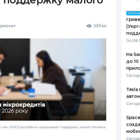
ПАРТН
гриве
епозит
29344
(Укрг
подд
04.08 
На Sa
до 10
прил
Сегодн
Tesla
автом
Сегодн
Space
созд
 как UGB (Укргазбанк) наращивает поддержку малого бизнеса
моби
Сегодн