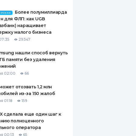
Более полумиллиарда
ЕРСКАЯ
н для ФЛП: как UGB
азбанк) наращивает
ержку малого бизнеса
07:35
29347
msung нашли способ вернуть
 ГБ памяти без удаления
ожений
я 02:00
66
 может отозвать 1,2 млн
обилей из-за 150 жалоб
я 01:18
159
X сделала еще один шаг к
анию полноценного
льного оператора
я 00:13
65