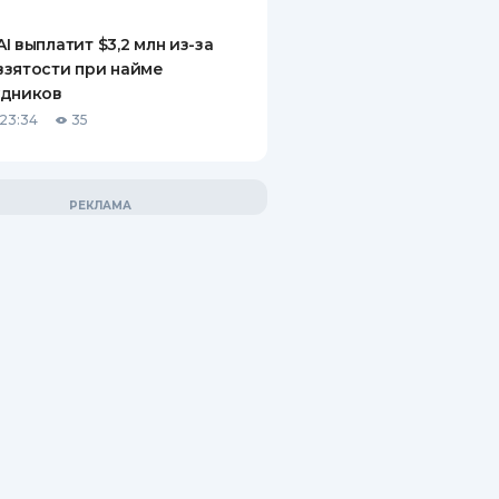
I выплатит $3,2 млн из-за
зятости при найме
удников
23:34
35