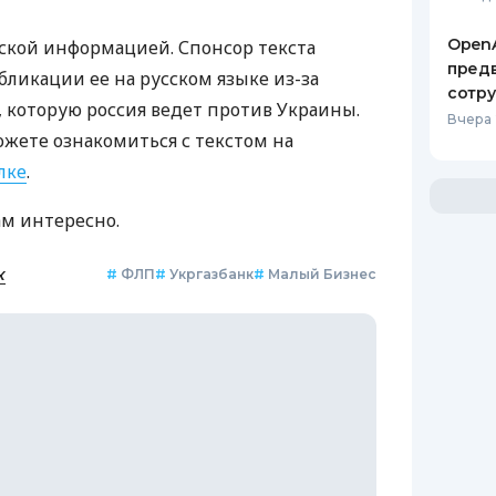
OpenA
ской информацией. Спонсор текста
предв
бликации ее на русском языке из-за
сотр
которую россия ведет против Украины.
Вчера 
ожете ознакомиться с текстом на
лке
.
ам интересно.
к
#
ФЛП
#
Укргазбанк
#
Малый Бизнес