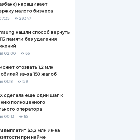
азбанк) наращивает
ДИТЕЛИ ПО
ержку малого бизнеса
ВАНИЮ
07:35
29347
РАХОВЫЕ ПОЛИСЫ
msung нашли способ вернуть
 ГБ памяти без удаления
ВЫЕ КОМПАНИИ
ожений
 О СТРАХОВЫХ
я 02:00
66
ИЯХ
 может отозвать 1,2 млн
КА И ОПЛАТА
обилей из-за 150 жалоб
я 01:18
159
ТЫ
X сделала еще один шаг к
анию полноценного
льного оператора
я 00:13
65
I выплатит $3,2 млн из-за
зятости при найме