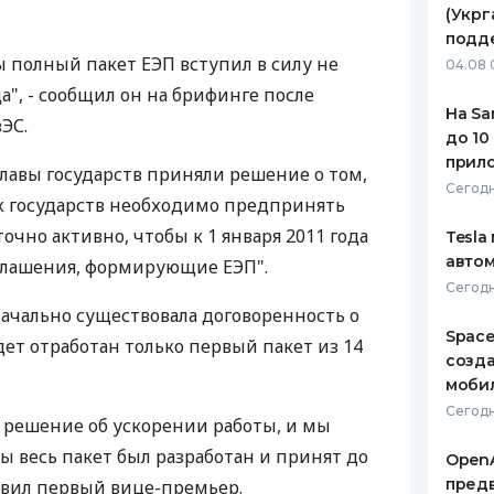
(Укрг
ЕЖЕМЕСЯЧНЫЙ ОБЗОР
ПУТЕВО
подд
КЕШБЭКА
СТРАХО
ы полный пакет ЕЭП вступил в силу не
04.08 
да", - сообщил он на брифинге после
ПУТЕВОДИТЕЛИ ПО
ВСЕ СТ
На Sa
ЭС.
БАНКОВСКИМ КАРТАМ
до 10
СТРАХО
прил
главы государств приняли решение о том,
ОТЗЫВЫ
Сегодн
х государств необходимо предпринять
КОМПАН
точно активно, чтобы к 1 января 2011 года
Tesla
ДОСТАВ
автом
глашения, формирующие ЕЭП".
Сегодн
КОНТАК
ачально существовала договоренность о
Space
удет отработан только первый пакет из 14
созд
моби
Сегодн
 решение об ускорении работы, и мы
ы весь пакет был разработан и принят до
OpenA
предв
обавил первый вице-премьер.