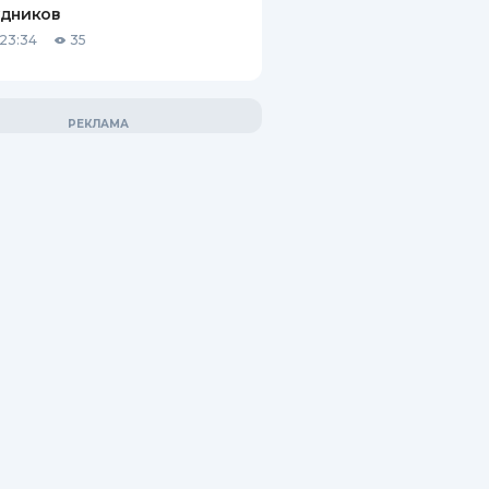
удников
23:34
35