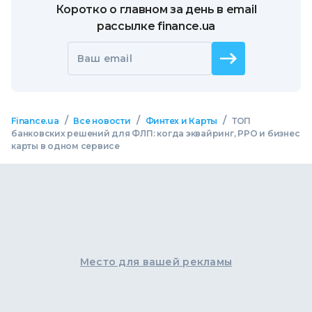
Коротко о главном за день в email
рассылке finance.ua
Ваш email
/
/
/
Finance.ua
Все новости
Финтех и Карты
ТОП
банковских решений для ФЛП: когда эквайринг, РРО и бизнес
карты в одном сервисе
Место для вашей рекламы