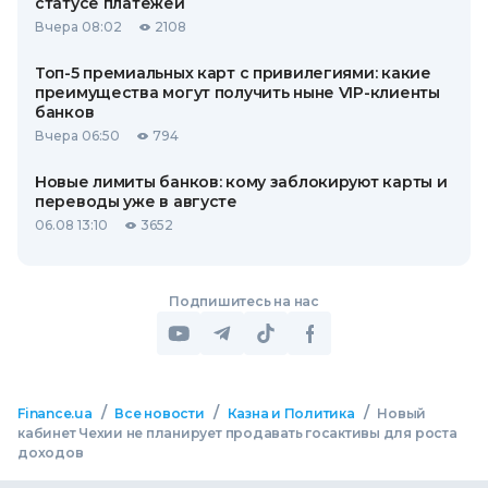
статусе платежей
Вчера 08:02
2108
Топ-5 премиальных карт с привилегиями: какие
преимущества могут получить ныне VIP-клиенты
банков
Вчера 06:50
794
Новые лимиты банков: кому заблокируют карты и
переводы уже в августе
06.08 13:10
3652
Подпишитесь на нас
/
/
/
Finance.ua
Все новости
Казна и Политика
Новый
кабинет Чехии не планирует продавать госактивы для роста
доходов