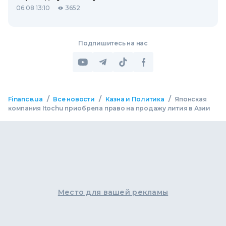
06.08 13:10
3652
Подпишитесь на нас
/
/
/
Finance.ua
Все новости
Казна и Политика
Японская
компания Itochu приобрела право на продажу лития в Азии
Место для вашей рекламы