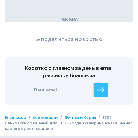
ПОДЕЛИТЬСЯ НОВОСТЬЮ
Коротко о главном за день в email
рассылке finance.ua
Ваш email
/
/
/
Finance.ua
Все новости
Финтех и Карты
ТОП
банковских решений для ФЛП: когда эквайринг, РРО и бизнес
карты в одном сервисе