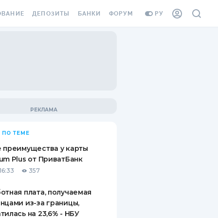
ОВАНИЕ
ДЕПОЗИТЫ
БАНКИ
ФОРУМ
РУ
ВСЕ ДЕПОЗИТЫ
ВСЕ БАНКИ
ВАНИЕ ЖИЛЬЯ ОТ
ДЕПОЗИТЫ В USD
ОТЗЫВЫ О БАНКАХ
И ШАХЕДОВ
ДЕПОЗИТЫ В EUR
МИКРОФИНАНСОВЫЕ
АХОВКА ЗАГРАНИЦУ
ОРГАНИЗАЦИИ
БОНУС К ДЕПОЗИТАМ
ОТЗЫВЫ ОБ МФО
УСЛОВИЯ АКЦИИ
Я КАРТА
 ПО ТЕМЕ
ВОПРОСЫ И ОТВЕТЫ
ОННАЯ ВИНЬЕТКА
 преимущества у карты
ДЕПОЗИТНЫЙ КАЛЬКУЛЯТОР
um Plus от ПриватБанк
Я СОТРУДНИКОВ
16:33
357
ПУТЕВОДИТЕЛИ ПО
SSISTANCE
СБЕРЕЖЕНИЯМ
отная плата, получаемая
нцами из-за границы,
ВАНИЕ ОТ
тилась на 23,6% - НБУ
ТНЫХ СЛУЧАЕВ