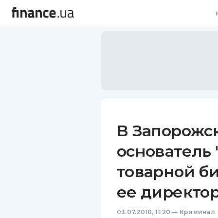
В
В
Л
А
Н
В Запорожс
С
основатель
П
товарной б
Т
ее директо
Р
03.07.2010, 11:20
—
Криминал