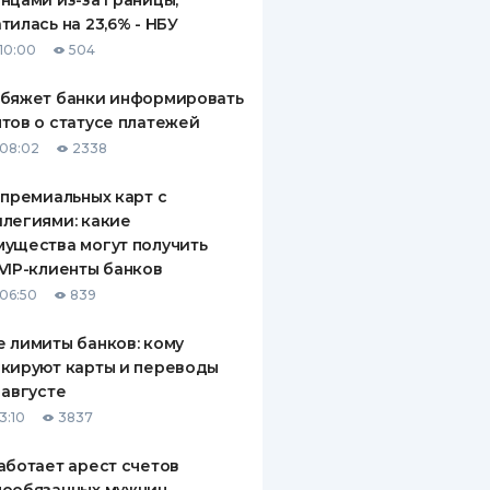
нцами из-за границы,
тилась на 23,6% - НБУ
10:00
504
обяжет банки информировать
тов о статусе платежей
08:02
2338
 премиальных карт с
легиями: какие
ущества могут получить
VIP-клиенты банков
06:50
839
 лимиты банков: кому
кируют карты и переводы
 августе
3:10
3837
аботает арест счетов