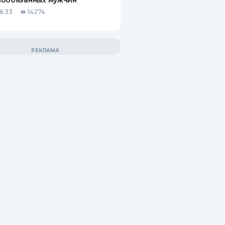
нообязанных мужчин
6:33
14274