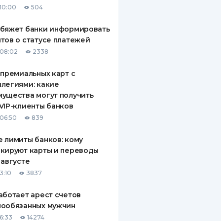
10:00
504
ДИТЕЛИ ПО
ВАНИЮ
обяжет банки информировать
тов о статусе платежей
РАХОВЫЕ ПОЛИСЫ
08:02
2338
ВЫЕ КОМПАНИИ
 премиальных карт с
легиями: какие
 О СТРАХОВЫХ
ИЯХ
ущества могут получить
VIP-клиенты банков
КА И ОПЛАТА
06:50
839
ТЫ
 лимиты банков: кому
кируют карты и переводы
 августе
3:10
3837
аботает арест счетов
нообязанных мужчин
6:33
14274