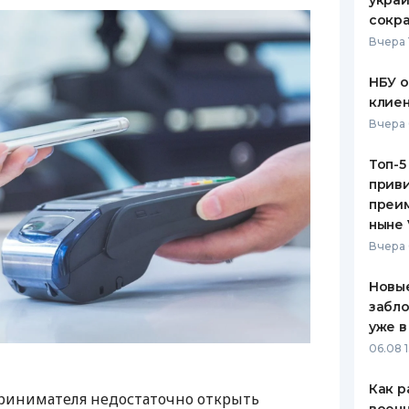
украи
сокра
Вчера 
НБУ 
клиен
Вчера 
Топ-5
приви
преим
ныне 
Вчера 
Новые
забло
уже в
06.08 1
Как р
ринимателя недостаточно открыть