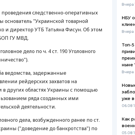
Вчера 
ЕЖЕМЕСЯЧНЫЙ ОБЗОР
ПУТЕВО
де проведения следственно-оперативных
КЕШБЭКА
СТРАХО
НБУ 
ы основатель "Украинской товарной
клиен
ПУТЕВОДИТЕЛИ ПО
ВСЕ СТ
 и директор УТБ Татьяна Фисун. Об этом
Вчера 
БАНКОВСКИМ КАРТАМ
БОП ГУ МВД.
СТРАХО
Топ-5
оловное дело по ч. 4 ст. 190 Уголовного
приви
ОТЗЫВЫ
КОМПАН
преим
ничество").
ныне 
ДОСТАВ
ба ведомства, задержанные
Вчера 
влении рейдерских захватов на
КОНТАК
Новые
и в других областях Украины с помощью
забло
льзованием ряда созданных ими
уже в
ельской деятельности.
06.08 1
Как р
ловного дела, возбужденного ранее по ст.
воен
краины ("доведение до банкротства") по
05.08 1