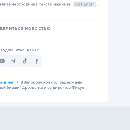
делите необходимый текст и нажмите
Ctrl+Enter
,
ДЕЛИТЬСЯ НОВОСТЬЮ
Подпишитесь на нас
/
иминал
В Запорожской обл. задержаны
ной биржи" Дрозденко и ее директор Фисун