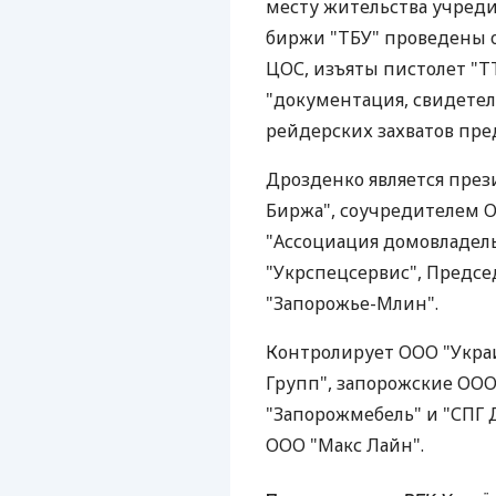
месту жительства учреди
биржи "ТБУ" проведены 
ЦОС, изъяты пистолет "Т
"документация, свидете
рейдерских захватов пре
Дрозденко является през
Биржа", соучредителем 
"Ассоциация домовладел
"Укрспецсервис", Предсе
"Запорожье-Млин".
Контролирует ООО "Укра
Групп", запорожские ООО
"Запорожмебель" и "СПГ 
ООО "Макс Лайн".