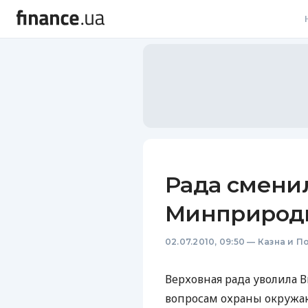
В
В
Л
А
Н
Рада смени
С
Минприрод
П
02.07.2010, 09:50
—
Казна и П
Т
Р
Верховная рада уволила 
вопросам охраны окружа