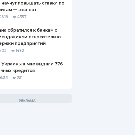
 начнут повышать ставки по
итам — эксперт
06:18
4357
нк обратился к банкам с
мендациями относительно
ержки предприятий
6:03
1492
 Украины в мае выдали 776
ечных кредитов
06:33
251