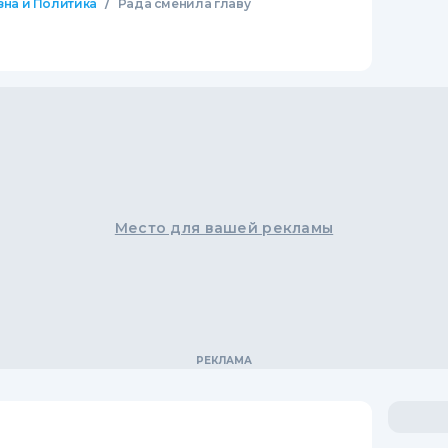
/
зна и Политика
Рада сменила главу
Место для вашей рекламы