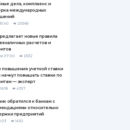
ные дела, комплаенс и
ДИТЕЛИ ПО
ерка международных
ВАНИЮ
ашений
15:40
20566
РАХОВЫЕ ПОЛИСЫ
редлагает новые правила
ВЫЕ КОМПАНИИ
езналичных расчетов и
зитов
 О СТРАХОВЫХ
ИЯХ
я 07:00
2632
КА И ОПЛАТА
 повышения учетной ставки
 начнут повышать ставки по
ТЫ
итам — эксперт
06:18
4357
нк обратился к банкам с
мендациями относительно
ержки предприятий
6:03
1492