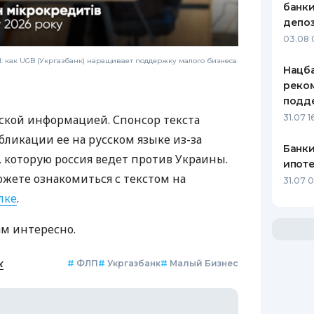
банки
депоз
03.08 
 как UGB (Укргазбанк) наращивает поддержку малого бизнеса
Нацба
реко
подд
ской информацией. Спонсор текста
31.07 1
бликации ее на русском языке из-за
Банки
которую россия ведет против Украины.
ипот
ожете ознакомиться с текстом на
31.07 
лке
.
ам интересно.
к
#
ФЛП
#
Укргазбанк
#
Малый Бизнес