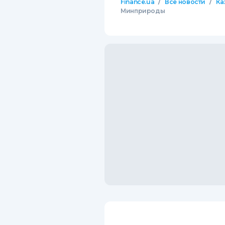
/
/
Finance.ua
Все новости
Ка
Минприроды