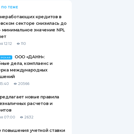
 ПО ТЕМЕ
 неработающих кредитов в
вском секторе снизилась до
 - минимальное значение NPL
лет
я 12:12
110
ООО «ДАНН»:
ЕРСКАЯ
ные дела, комплаенс и
ерка международных
ашений
15:40
20566
редлагает новые правила
езналичных расчетов и
зитов
я 07:00
2632
 повышения учетной ставки