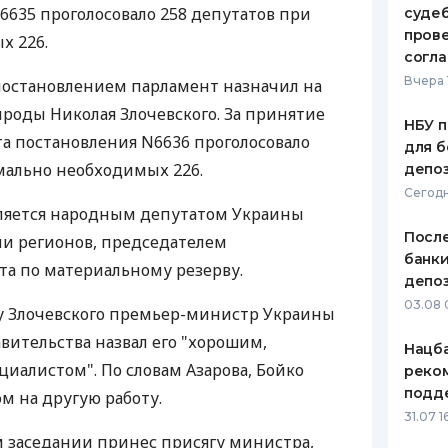
6635 проголосовало 258 депутатов при
судеб
ЕЖЕМЕСЯЧНЫЙ ОБЗОР
ПУТЕВО
пров
х 226.
КЕШБЭКА
СТРАХО
согл
Вчера 
постановлением парламент назначил на
ПУТЕВОДИТЕЛИ ПО
ВСЕ СТ
оды Николая Злочевского. За принятие
БАНКОВСКИМ КАРТАМ
НБУ п
СТРАХО
а постановления N6636 проголосовало
для б
мально необходимых 226.
депо
ОТЗЫВЫ
КОМПАН
Сегодн
вляется народным депутатом Украины
ДОСТАВ
После
ии регионов, председателем
банки
та по материальному резерву.
КОНТАК
депоз
03.08 
у Злочевского премьер-министр Украины
авительства назвал его "хорошим,
Нацба
алистом". По словам Азарова, Бойко
реко
подд
ом на другую работу.
31.07 1
 заседании принес присягу министра,