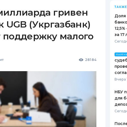
ТАКЖЕ
миллиарда гривен
Доля
к UGB (Укргазбанк)
банко
12,5%
 поддержку малого
за 17 
Сегодн
ПАРТН
ит
28184
судеб
пров
согл
Вчера 
НБУ п
для б
депо
Сегодн
После