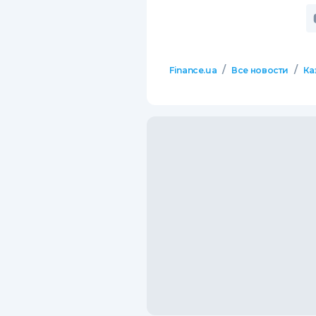
/
/
Finance.ua
Все новости
Ка