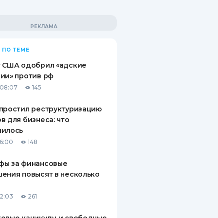
 ПО ТЕМЕ
т США одобрил «адские
ии» против рф
08:07
145
простил реструктуризацию
в для бизнеса: что
нилось
16:00
148
фы за финансовые
ения повысят в несколько
12:03
261