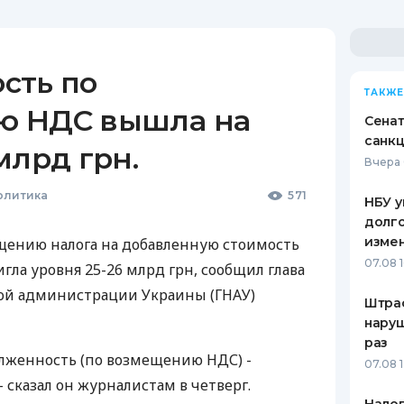
сть по
ТАКЖЕ
ю НДС вышла на
Сена
санкц
млрд грн.
Вчера 
олитика
571
НБУ у
долго
изме
щению налога на добавленную стоимость
07.08 
игла уровня 25-26 млрд грн, сообщил глава
вой администрации Украины (ГНАУ)
Штра
наруш
раз
олженность (по возмещению НДС) -
07.08 
- сказал он журналистам в четверг.