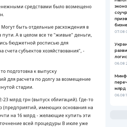
Налог
денежными средствами было возмещено
эконо
соучр
н.
призв
бизне
 Могут быть отдельные расхождения в
07.08 
 в пути. А в целом все те "живые" деньги,
ись бюджетной росписью для
Украи
 счета субъектов хозяйствования", -
разви
логис
06.08 
что подготовка к выпуску
Минф
ий для расчета по долгу за возмещение
переч
нутой стадии.
млрд 
06.08 1
2-23 млрд грн (выпуск облигаций). Где-то
стр (предприятий, имеющих основания на
очти на 16 млрд - желающие купить эти
уточнение всей процедуры В июле уже