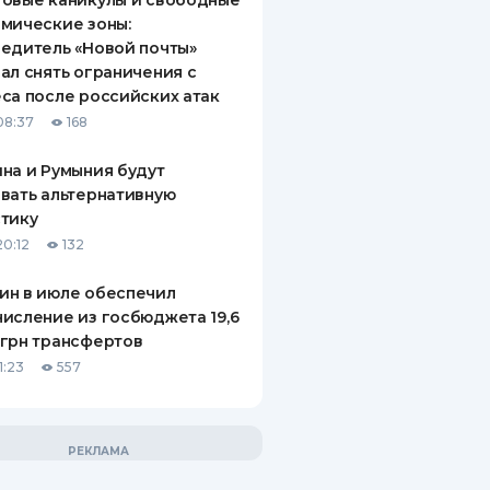
овые каникулы и свободные
мические зоны:
едитель «Новой почты»
ал снять ограничения с
са после российских атак
08:37
168
на и Румыния будут
вать альтернативную
тику
20:12
132
ин в июле обеспечил
исление из госбюджета 19,6
грн трансфертов
1:23
557