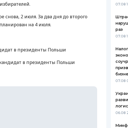
избирателей.
07.08 
ЕЖЕМЕСЯЧНЫЙ ОБЗОР
ПУТЕВО
КЕШБЭКА
СТРАХО
ре снова, 2 июля. За два дня до второго
Штра
наруш
планирован на 4 июля.
ПУТЕВОДИТЕЛИ ПО
ВСЕ СТ
раз
БАНКОВСКИМ КАРТАМ
07.08 
СТРАХО
Налог
ндидат в президенты Польши
ОТЗЫВЫ
КОМПАН
эконо
соучр
 кандидат в президенты Польши
ДОСТАВ
призв
бизне
КОНТАК
07.08 
Украи
разви
логис
06.08 
Минф