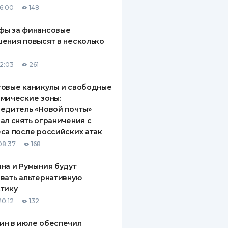
16:00
148
ДИТЕЛИ ПО
ВАНИЮ
фы за финансовые
ения повысят в несколько
РАХОВЫЕ ПОЛИСЫ
12:03
261
ВЫЕ КОМПАНИИ
овые каникулы и свободные
 О СТРАХОВЫХ
ИЯХ
мические зоны:
едитель «Новой почты»
КА И ОПЛАТА
ал снять ограничения с
са после российских атак
ТЫ
08:37
168
на и Румыния будут
вать альтернативную
тику
20:12
132
ин в июле обеспечил