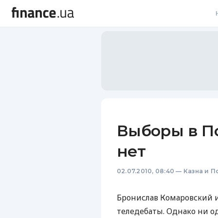
В
В
Л
А
Н
Выборы в П
С
нет
П
02.07.2010, 08:40
—
Казна и П
Т
Р
Бронислав Комаровский 
теледебаты. Однако ни о