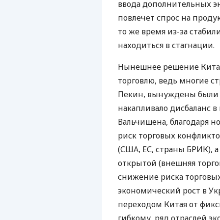
ввода дополнительных э
повлечет спрос на проду
то же время из-за стабил
находиться в стагнации.
Нынешнее решение Китая
торговлю, ведь многие с
Пекин, вынуждены были с
накапливало дисбаланс в
Вальчишена, благодаря н
риск торговых конфликт
(США, ЕС, страны БРИК), 
открытой (внешняя торго
снижение риска торговы
экономический рост в Укр
переходом Китая от фикс
гибкому, ряд отраслей э