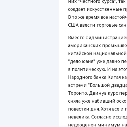
них "честного курса", так
создает искусственные п
В то же время все настой
США ввести торговые сан
Вместе с администрацией
американских промышлен
китайской национальной 
"дело юаня" уже давно п
в политическую. И на это
Народного банка Китая к
встречи "Большой двадца
Торонто. Двинув курс пе
сняла уже набивший оск
повестки дня. Хотя все и
невелика. Согласно иссл
недооценен минимум на 2