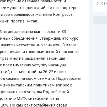
 как курс не отвечает реальности и
04.08 
реимущества для китайских экспортеров.
чивее проявлялось желание Конгресса
кции против Китая.
 за ревальвацию юаня воюют и 83
ных объединения, утверждая, что курс
валюты искусственно занижен. В итоге
ерекочевало из экономической плоскости
т раз многие расценили такой шаг
ак политическую уступку накануне
тки", назначенной на 26-27 июня в
ред самым началом саммита, Поднебесная
омину китайским политикам вопрос с
 признают, что уступка Поднебесной
едованию МВФ, китайский юань
0%. Но сам факт ослабления своей