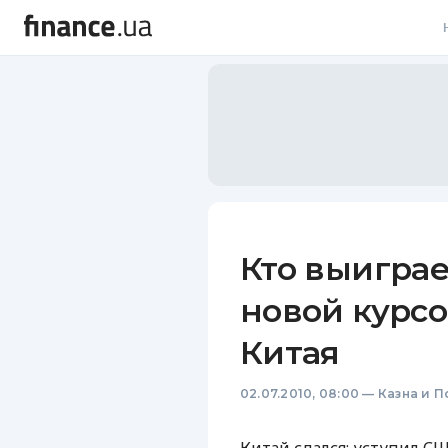
В
В
Л
А
Н
Кто выиграе
С
новой курс
П
Китая
Т
02.07.2010, 08:00
—
Казна и 
Р