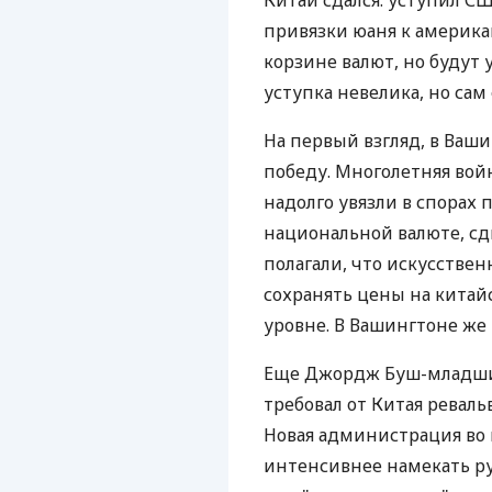
Китай сдался: уступил СШ
привязки юаня к америка
корзине валют, но будут 
уступка невелика, но сам
На первый взгляд, в Ваш
победу. Многолетняя вой
надолго увязли в спорах 
национальной валюте, сд
полагали, что искусстве
сохранять цены на китай
уровне. В Вашингтоне же
Еще Джордж Буш-младши
требовал от Китая ревал
Новая администрация во 
интенсивнее намекать ру