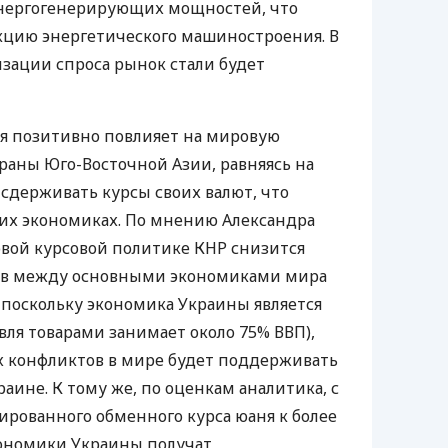
нергогенерирующих мощностей, что
кцию энергетического машиностроения. В
изации спроса рынок стали будет
 позитивно повлияет на мировую
траны Юго-Восточной Азии, равняясь на
держивать курсы своих валют, что
 их экономиках. По мнению Александра
овой курсовой политике КНР снизится
ов между основными экономиками мира
а поскольку экономика Украины является
вля товарами занимает около 75% ВВП),
х конфликтов в мире будет поддерживать
аине. К тому же, по оценкам аналитика, с
ированного обменного курса юаня к более
кономики Украины получат