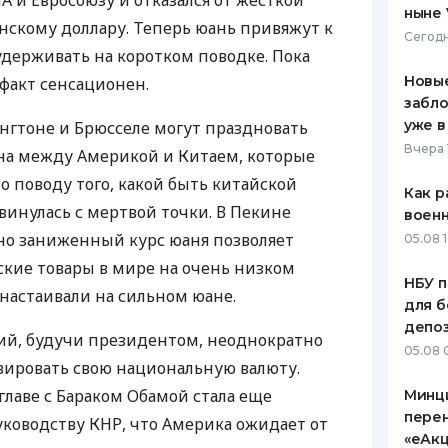
А и Евросоюзу и отказался от жесткой
ныне 
нскому доллару. Теперь юань привяжут к
ЕЖЕМЕСЯЧНЫЙ ОБЗОР
ПУТЕВО
Сегодн
КЕШБЭКА
СТРАХО
удерживать на коротком поводке. Пока
Новые
 факт сенсационен.
ПУТЕВОДИТЕЛИ ПО
ВСЕ СТ
забло
БАНКОВСКИМ КАРТАМ
уже в
ингтоне и Брюсселе могут праздновать
СТРАХО
Вчера 
на между Америкой и Китаем, которые
ОТЗЫВЫ
по поводу того, какой быть китайской
КОМПАН
Как р
винулась с мертвой точки. В Пекине
воен
ДОСТАВ
нно заниженный курс юаня позволяет
05.08 1
ские товары в мире на очень низком
КОНТАК
НБУ п
 настаивали на сильном юане.
для б
депо
й, будучи президентом, неоднократно
05.08 
ьвировать свою национальную валюту.
главе с Бараком Обамой стала еще
Минц
пере
ководству КНР, что Америка ожидает от
«еАкц