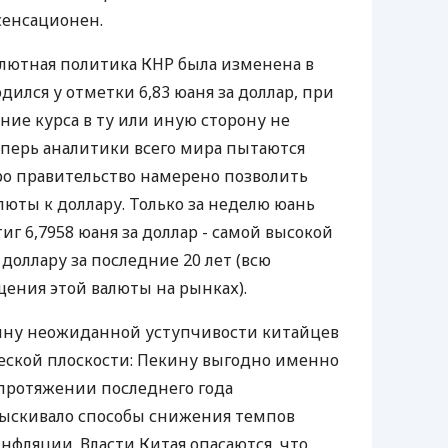
сенсационен.
валютная политика КНР была изменена в
дился у отметки 6,83 юаня за доллар, при
ие курса в ту или иную сторону не
еперь аналитики всего мира пытаются
ро правительство намерено позволить
люты к доллару. Только за неделю юань
тиг 6,7958 юаня за доллар - самой высокой
доллару за последние 20 лет (всю
ения этой валюты на рынках).
ну неожиданной уступчивости китайцев
еской плоскости: Пекину выгодно именно
 протяжении последнего года
зыскивало способы снижения темпов
нфляции. Власти Китая опасаются, что