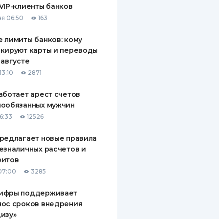
VIP-клиенты банков
ДИТЕЛИ ПО
я 06:50
163
ВАНИЮ
 лимиты банков: кому
РАХОВЫЕ ПОЛИСЫ
кируют карты и переводы
 августе
ВЫЕ КОМПАНИИ
13:10
2871
 О СТРАХОВЫХ
ИЯХ
аботает арест счетов
нообязанных мужчин
КА И ОПЛАТА
6:33
12526
ТЫ
редлагает новые правила
езналичных расчетов и
зитов
07:00
3285
ифры поддерживает
нос сроков внедрения
изу»