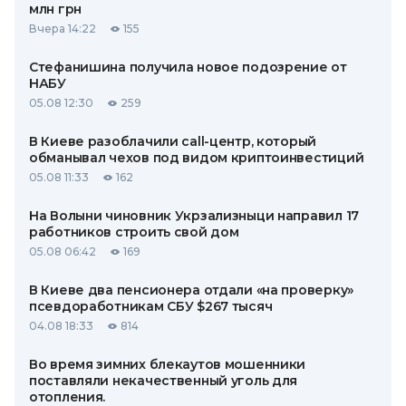
млн грн
Вчера 14:22
155
Стефанишина получила новое подозрение от
НАБУ
05.08 12:30
259
В Киеве разоблачили call-центр, который
обманывал чехов под видом криптоинвестиций
05.08 11:33
162
На Волыни чиновник Укрзализныци направил 17
работников строить свой дом
05.08 06:42
169
В Киеве два пенсионера отдали «на проверку»
псевдоработникам СБУ $267 тысяч
04.08 18:33
814
Во время зимних блекаутов мошенники
поставляли некачественный уголь для
отопления.