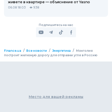
живете в квартире — объяснение от Yasno
06.08 18:03
938
Подпишитесь на нас
/
/
/
Finance.ua
Все новости
Энергетика
Монголия
построит железную дорогу для отправки угля в Россию
Место для вашей рекламы