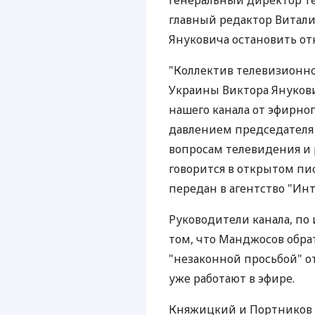
Генеральный директор те
главный редактор Витал
Януковича остановить от
"Коллектив телевизионног
Украины Виктора Януков
нашего канала от эфирно
давлением председателя
вопросам телевидения и
говорится в открытом пис
передан в агентство "Ин
Руководители канала, по
том, что Манджосов обра
"незаконной просьбой" о
уже работают в эфире.
Княжицкий и Портников 