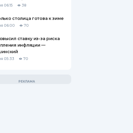
я 06:15
38
лько столица готова к зиме
я 06:00
70
овысил ставку из-за риска
епления инфляции —
шинский
я 05:33
70