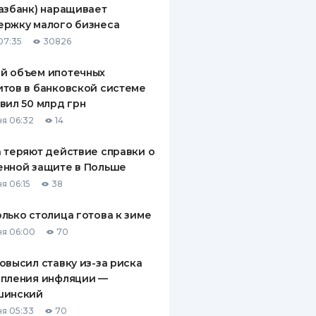
азбанк) наращивает
ДИТЕЛИ ПО
ержку малого бизнеса
ВАНИЮ
07:35
30826
РАХОВЫЕ ПОЛИСЫ
й объем ипотечных
тов в банковской системе
ВЫЕ КОМПАНИИ
вил 50 млрд грн
 О СТРАХОВЫХ
я 06:32
14
ИЯХ
 теряют действие справки о
КА И ОПЛАТА
енной защите в Польше
я 06:15
38
ТЫ
лько столица готова к зиме
я 06:00
70
овысил ставку из-за риска
епления инфляции —
шинский
я 05:33
70