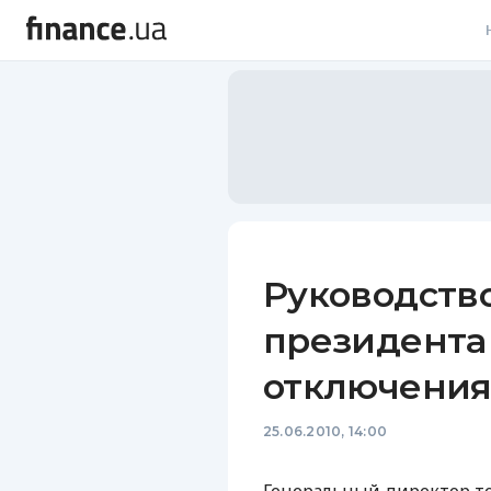
В
В
Л
А
Н
Руководство
С
президента
П
отключения
Т
25.06.2010, 14:00
Р