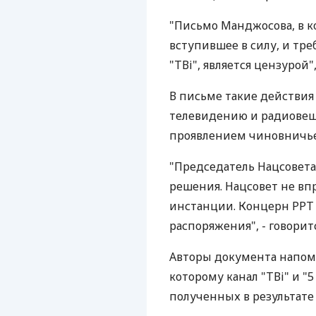
"Письмо Манджосова, в ко
вступившее в силу, и тр
"ТВі", является цензурой
В письме такие действия
телевидению и радиове
проявлением чиновничье
"Председатель Нацсовет
решения. Нацсовет не вп
инстанции. Концерн РРТ
распоряжения", - говорит
Авторы документа напоми
которому канал "ТВі" и "5
полученных в результате 