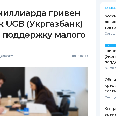
ТАКЖЕ
миллиарда гривен
росс
к UGB (Укргазбанк)
логис
това
 поддержку малого
Сегодн
ПАРТН
гриве
епозит
30813
(Укрг
подд
04.08 
Общи
креди
соста
Сегодн
Когда
врем