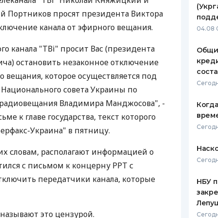
леканала "ТВі" Николай Княжицкий и
(Укрг
ий Портников просят президента Виктора
ЕЖЕМЕСЯЧНЫЙ ОБЗОР
ПУТЕВО
подд
КЕШБЭКА
СТРАХО
ключение канала от эфирного вещания.
04.08 
ПУТЕВОДИТЕЛИ ПО
ВСЕ СТ
о канала "ТВі" просит Вас (президента
Общи
БАНКОВСКИМ КАРТАМ
креди
ича) остановить незаконное отключение
СТРАХО
соста
го вещания, которое осуществляется под
ОТЗЫВЫ
Сегодн
 Национального совета Украины по
КОМПАН
 радиовещания Владимира Манджосова", -
Когда
ДОСТАВ
врем
ьме к главе государства, текст которого
Сегодн
терфакс-Украина" в пятницу.
КОНТАК
Наско
 их словам, располагают информацией о
Сегодн
тился с письмом к концерну РРТ с
тключить передатчики канала, которые
НБУ п
закр
Лепу
называют это цензурой.
Сегодн