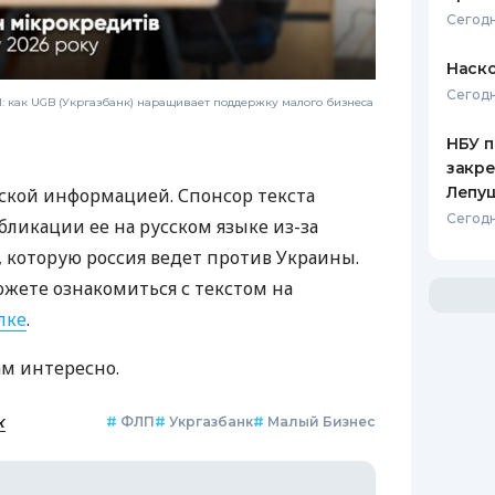
Сегодн
Наско
Сегодн
 как UGB (Укргазбанк) наращивает поддержку малого бизнеса
НБУ п
закр
Лепу
ской информацией. Спонсор текста
Сегодн
бликации ее на русском языке из-за
которую россия ведет против Украины.
ожете ознакомиться с текстом на
лке
.
ам интересно.
к
#
ФЛП
#
Укргазбанк
#
Малый Бизнес