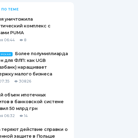
 ПО ТЕМЕ
ия уничтожила
тический комплекс с
рами PUMA
я 06:44
8
Более полумиллиарда
ЕРСКАЯ
н для ФЛП: как UGB
азбанк) наращивает
ержку малого бизнеса
07:35
30826
й объем ипотечных
тов в банковской системе
вил 50 млрд грн
я 06:32
14
 теряют действие справки о
енной защите в Польше