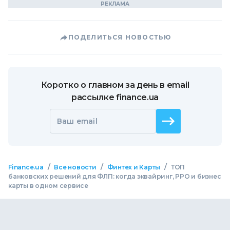
ПОДЕЛИТЬСЯ НОВОСТЬЮ
Коротко о главном за день в email
рассылке finance.ua
Ваш email
/
/
/
Finance.ua
Все новости
Финтех и Карты
ТОП
банковских решений для ФЛП: когда эквайринг, РРО и бизнес
карты в одном сервисе