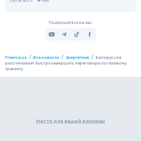
06.08 18:03
964
Подпишитесь на нас
/
/
/
Finance.ua
Все новости
Энергетика
Белоруссия
рассчитывает быстро завершить переговоры по газовому
транзиту
Место для вашей рекламы