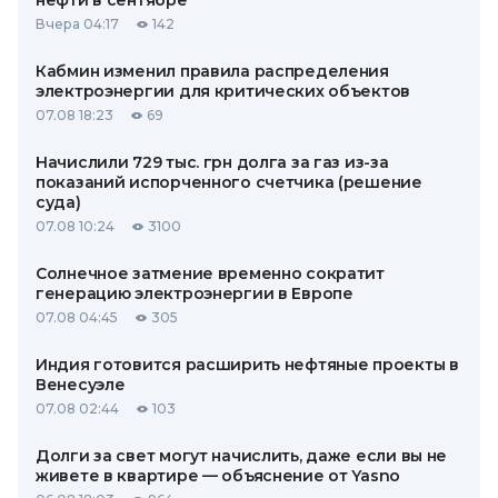
нефти в сентябре
Вчера 04:17
142
Кабмин изменил правила распределения
электроэнергии для критических объектов
07.08 18:23
69
Начислили 729 тыс. грн долга за газ из-за
показаний испорченного счетчика (решение
суда)
07.08 10:24
3100
Солнечное затмение временно сократит
генерацию электроэнергии в Европе
07.08 04:45
305
Индия готовится расширить нефтяные проекты в
Венесуэле
07.08 02:44
103
Долги за свет могут начислить, даже если вы не
живете в квартире — объяснение от Yasno