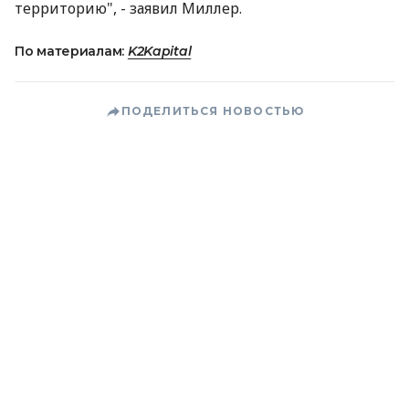
территорию", - заявил Миллер.
По материалам:
K2Kapital
ПОДЕЛИТЬСЯ НОВОСТЬЮ
Коротко о главном за день в email
рассылке finance.ua
Ваш email
/
/
/
Finance.ua
Все новости
Энергетика
Миллер:
Белоруссия требует оплаты за транзит не по контракту