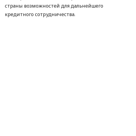
страны возможностей для дальнейшего
кредитного сотрудничества.
Кравец также отметил, что во вторник состоялась
встреча главы миссии МВФ по вопросам Украины
Атанасиоса Арванитиса с премьер-министром
Николаем Азаровым, на среду запланирована
встреча экспертов миссии со специалистами
министерства финансов.
По материалам:
Інтерфакс-Україна
ПОДЕЛИТЬСЯ НОВОСТЬЮ
Коротко о главном за день в email