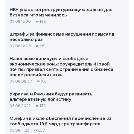
НБУ упростил реструктуризацию долгов для
бизнеса: что изменилось
07.08 16:00
148
Штрафы за финансовые нарушения повысят в
несколько раз
07.08 12:03
261
Налоговые каникулы и свободные
экономические зоны: соучредитель «Новой
почты» призвал снять ограничения с бизнеса
после российских атак
07.08 08:37
168
Украина и Румыния будут развивать
альтернативную логистику
06.08 20:12
132
Минфин в июле обеспечил перечисление из
госбюджета 19,6 млрд грн трансфертов
06.08 11:23
557