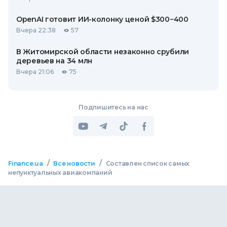
OpenAI готовит ИИ-колонку ценой $300−400
Вчера 22:38
57
В Житомирской области незаконно срубили
деревьев на 34 млн
Вчера 21:06
75
Подпишитесь на нас
/
/
Finance.ua
Все новости
Составлен список самых
непунктуальных авиакомпаний