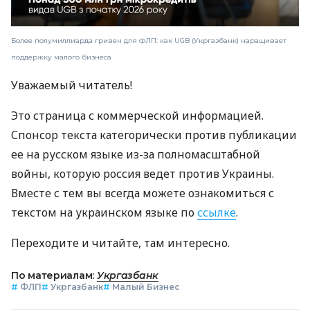
Более полумиллиарда гривен для ФЛП: как UGB (Укргазбанк) наращивает
поддержку малого бизнеса
Уважаемый читатель!
Это страница с коммерческой информацией.
Спонсор текста категорически против публикации
ее на русском языке из-за полномасштабной
войны, которую россия ведет против Украины.
Вместе с тем вы всегда можете ознакомиться с
текстом на украинском языке по
ссылке
.
Переходите и читайте, там интересно.
По материалам:
Укргазбанк
#
ФЛП
#
Укргазбанк
#
Малый Бизнес