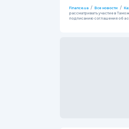
/
/
Finance.ua
Все новости
Ка
рассматривать участие в Тамож
подписанию соглашения об ас