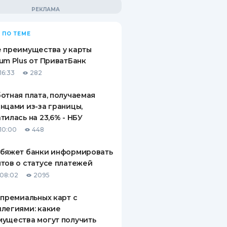
 ПО ТЕМЕ
 преимущества у карты
um Plus от ПриватБанк
16:33
282
отная плата, получаемая
нцами из-за границы,
тилась на 23,6% - НБУ
10:00
448
обяжет банки информировать
тов о статусе платежей
08:02
2095
 премиальных карт с
легиями: какие
ущества могут получить