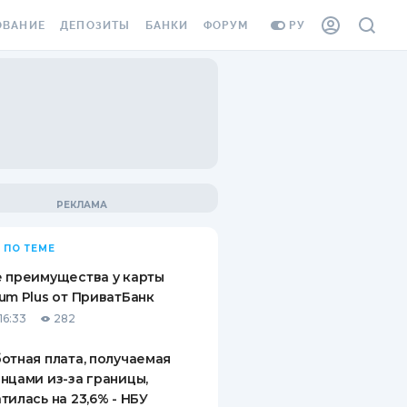
ОВАНИЕ
ДЕПОЗИТЫ
БАНКИ
ФОРУМ
РУ
ВСЕ ДЕПОЗИТЫ
ВСЕ БАНКИ
ВАНИЕ ЖИЛЬЯ ОТ
ДЕПОЗИТЫ В USD
ОТЗЫВЫ О БАНКАХ
И ШАХЕДОВ
ДЕПОЗИТЫ В EUR
МИКРОФИНАНСОВЫЕ
АХОВКА ЗАГРАНИЦУ
ОРГАНИЗАЦИИ
БОНУС К ДЕПОЗИТАМ
ОТЗЫВЫ ОБ МФО
УСЛОВИЯ АКЦИИ
Я КАРТА
 ПО ТЕМЕ
ВОПРОСЫ И ОТВЕТЫ
ОННАЯ ВИНЬЕТКА
 преимущества у карты
ДЕПОЗИТНЫЙ КАЛЬКУЛЯТОР
um Plus от ПриватБанк
Я СОТРУДНИКОВ
16:33
282
ПУТЕВОДИТЕЛИ ПО
SSISTANCE
СБЕРЕЖЕНИЯМ
отная плата, получаемая
нцами из-за границы,
ВАНИЕ ОТ
тилась на 23,6% - НБУ
ТНЫХ СЛУЧАЕВ