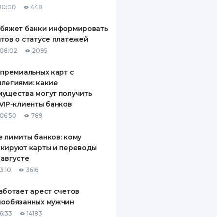
10:00
448
ДИТЕЛИ ПО
ВАНИЮ
обяжет банки информировать
тов о статусе платежей
РАХОВЫЕ ПОЛИСЫ
08:02
2095
ВЫЕ КОМПАНИИ
 премиальных карт с
легиями: какие
 О СТРАХОВЫХ
ИЯХ
ущества могут получить
VIP-клиенты банков
КА И ОПЛАТА
06:50
789
ТЫ
 лимиты банков: кому
кируют карты и переводы
 августе
3:10
3616
аботает арест счетов
нообязанных мужчин
6:33
14183