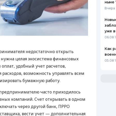
ныне 
Вчера 
Новые
забло
уже в
06.08 1
Как р
ринимателя недостаточно открыть
воен
у нужна целая экосистема финансовых
05.08 1
 оплат, удобный учет расчетов,
 расходов, возможность управлять всем
изировать бумажную работу.
д предпринимателю часто приходилось
азных компаний. Счет открывать в одном
ключать через другой банк, ПРРО
оставщика, вести учет — дополнительная