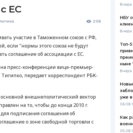
Вчера 
с ЕС
ЕЖЕМЕСЯЧНЫЙ ОБЗОР
ПУТЕВО
КЕШБЭКА
СТРАХО
НБУ 
олитика
208
клиен
ПУТЕВОДИТЕЛИ ПО
ВСЕ СТ
Вчера 
БАНКОВСКИМ КАРТАМ
вать участие в Таможенном союзе с РФ,
СТРАХО
Топ-5
й, если "нормы этого союза не будут
приви
ОТЗЫВЫ
ть соглашение об ассоциации с ЕС.
КОМПАН
преим
ныне 
 на пресс-конференции вице-премьер-
ДОСТАВ
Вчера 
 Тигипко, передает корреспондент РБК-
КОНТАК
Новые
забло
о основной внешнеполитический вектор
уже в
авлен на то, чтобы до конца 2010 г.
06.08 1
 для подписания соглашения об
Как р
 соглашение о зоне свободной торговли с
воен
05.08 1