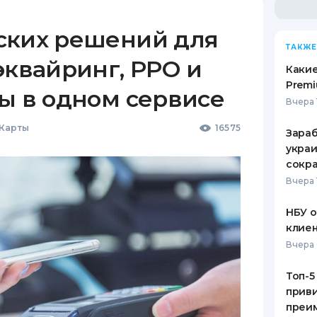
ских решений для
ТАКЖЕ
эквайринг, РРО и
Какие
Premi
ы в одном сервисе
Вчера 
 Карты
16575
Зараб
украи
сокра
Вчера 
НБУ 
клиен
Вчера 
Топ-5
приви
преим