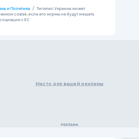
/
зна и Политика
Тигипко: Украина может
енном союзе, если его нормы не будут мешать
социации с ЕС
Место для вашей рекламы