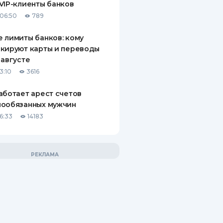
VIP-клиенты банков
06:50
789
 лимиты банков: кому
кируют карты и переводы
 августе
3:10
3616
аботает арест счетов
нообязанных мужчин
6:33
14183