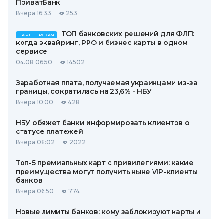
ПриватБанк
Вчера 16:33
253
ТОП банковских решений для ФЛП:
ПАРТНЕРСКАЯ
когда эквайринг, РРО и бизнес карты в одном
сервисе
04.08 06:50
14502
Заработная плата, получаемая украинцами из-за
границы, сократилась на 23,6% - НБУ
Вчера 10:00
428
НБУ обяжет банки информировать клиентов о
статусе платежей
Вчера 08:02
2022
Топ-5 премиальных карт с привилегиями: какие
преимущества могут получить ныне VIP-клиенты
банков
Вчера 06:50
774
Новые лимиты банков: кому заблокируют карты и