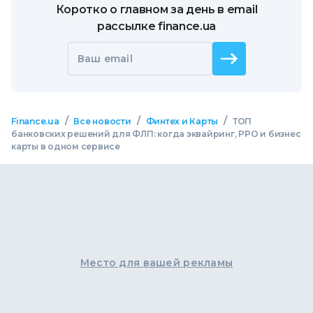
Коротко о главном за день в email
рассылке finance.ua
Ваш email
/
/
/
Finance.ua
Все новости
Финтех и Карты
ТОП
банковских решений для ФЛП: когда эквайринг, РРО и бизнес
карты в одном сервисе
Место для вашей рекламы