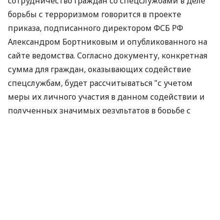
сотрудничество граждан со спецслужбами в деле
борьбы с терроризмом говорится в проекте
приказа, подписанного директором ФСБ РФ
Александром Бортниковым и опубликованного на
сайте ведомства. Согласно документу, конкретная
сумма для граждан, оказывающих содействие
спецслужбам, будет рассчитываться "с учетом
меры их личного участия в данном содействии и
полученных значимых результатов в борьбе с
терроризмом". Основаниями для выплаты
денежного вознаграждения являются "личное
участие гражданина в содействии, полученные
значимые результаты в борьбе с терроризмом".
В проекте приказа также поясняется, что является
основанием для принятия решения о выплате. Это
предоставление "достоверной информации о