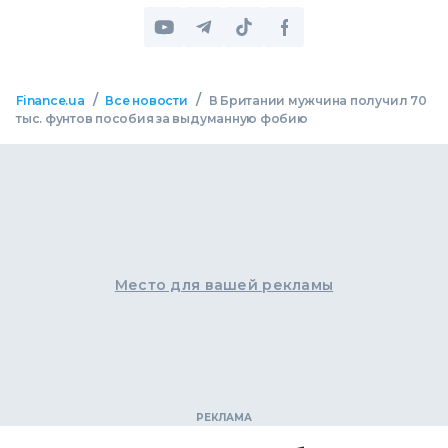
/
/
Finance.ua
Все новости
В Британии мужчина получил 70
тыс. фунтов пособия за выдуманную фобию
Место для вашей рекламы