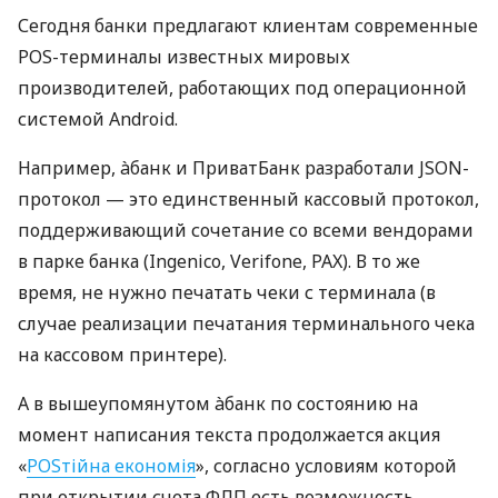
Сегодня банки предлагают клиентам современные
POS-терминалы известных мировых
производителей, работающих под операционной
системой Android.
Например, àбанк и ПриватБанк разработали JSON-
протокол — это единственный кассовый протокол,
поддерживающий сочетание со всеми вендорами
в парке банка (Ingenico, Verifone, PAX). В то же
время, не нужно печатать чеки с терминала (в
случае реализации печатания терминального чека
на кассовом принтере).
А в вышеупомянутом àбанк по состоянию на
момент написания текста продолжается акция
«
POSтійна економія
», согласно условиям которой
при открытии счета ФЛП есть возможность