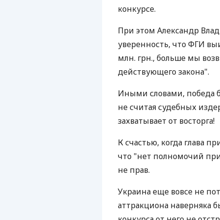
конкурсе.
При этом Александр Вла
уверенность, что ФГИ выи
млн. грн., больше мы воз
действующего закона".
Иными словами, победа б
не считая судебных изде
захватывает от восторга!
К счастью, когда глава п
что "нет полномочий при
не прав.
Украина еще вовсе не пот
аттракциона наверняка б
конкурса от него не отст