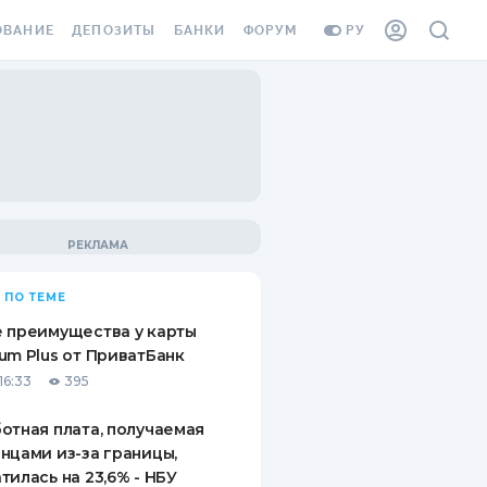
ОВАНИЕ
ДЕПОЗИТЫ
БАНКИ
ФОРУМ
РУ
ВСЕ ДЕПОЗИТЫ
ВСЕ БАНКИ
ВАНИЕ ЖИЛЬЯ ОТ
ДЕПОЗИТЫ В USD
ОТЗЫВЫ О БАНКАХ
И ШАХЕДОВ
ДЕПОЗИТЫ В EUR
МИКРОФИНАНСОВЫЕ
АХОВКА ЗАГРАНИЦУ
ОРГАНИЗАЦИИ
БОНУС К ДЕПОЗИТАМ
ОТЗЫВЫ ОБ МФО
УСЛОВИЯ АКЦИИ
Я КАРТА
 ПО ТЕМЕ
ВОПРОСЫ И ОТВЕТЫ
ОННАЯ ВИНЬЕТКА
 преимущества у карты
ДЕПОЗИТНЫЙ КАЛЬКУЛЯТОР
um Plus от ПриватБанк
Я СОТРУДНИКОВ
16:33
395
ПУТЕВОДИТЕЛИ ПО
SSISTANCE
СБЕРЕЖЕНИЯМ
отная плата, получаемая
нцами из-за границы,
ВАНИЕ ОТ
тилась на 23,6% - НБУ
ТНЫХ СЛУЧАЕВ