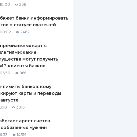
10:00
536
ДИТЕЛИ ПО
ВАНИЮ
обяжет банки информировать
тов о статусе платежей
РАХОВЫЕ ПОЛИСЫ
08:02
2462
ВЫЕ КОМПАНИИ
 премиальных карт с
легиями: какие
 О СТРАХОВЫХ
ИЯХ
ущества могут получить
VIP-клиенты банков
КА И ОПЛАТА
06:50
866
ТЫ
 лимиты банков: кому
кируют карты и переводы
 августе
3:10
3916
аботает арест счетов
нообязанных мужчин
6:33
14319