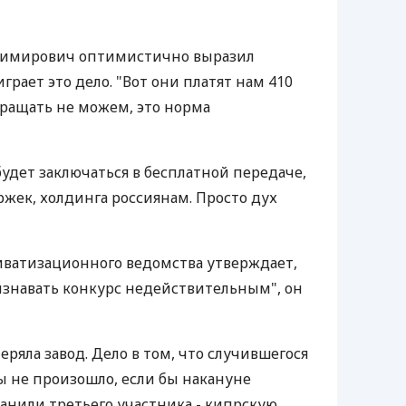
димирович оптимистично выразил
грает это дело. "Вот они платят нам 410
вращать не можем, это норма
удет заключаться в бесплатной передаче,
ржек, холдинга россиянам. Просто дух
риватизационного ведомства утверждает,
знавать конкурс недействительным", он
еряла завод. Дело в том, что случившегося
ы не произошло, если бы накануне
ранили третьего участника - кипрскую