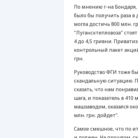
По мнению г-на Бондаря,
было бы получить раза в 
могла достичь 800 млн. г
"Лугансктепловоза" стоят
4 до 4,5 гривни. Приват
контрольный пакет акций
грн.
Руководство ФГИ тоже б
скандальную ситуацию. П
сказать, что нам понрави
шага, и показатель в 410
машзаводом, оказался ок
млн. грн. дойдет".
Самое смешное, что по ит
и должен. На прошлом, ск