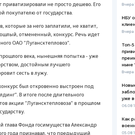
 приватизировали не просто дешево. Его
Вчера 
ЕЖЕМЕСЯЧНЫЙ ОБЗОР
ПУТЕВО
й покупателю от государства.
КЕШБЭКА
СТРАХО
НБУ 
клиен
в, которые за него заплатили, не хватит,
ПУТЕВОДИТЕЛИ ПО
ВСЕ СТ
Вчера 
рошлый, отмененный, конкурс. Речь идет
БАНКОВСКИМ КАРТАМ
СТРАХО
ного ОАО "Лугансктепловоз".
Топ-5
приви
ОТЗЫВЫ
 прошлого века, нынешняя попытка - уже
КОМПАН
преим
порством, достойным лучшего
ныне 
ДОСТАВ
ровит сесть в лужу.
Вчера 
КОНТАК
Новые
конкурс был откровенно выстроен под
забло
динг". В итоге после длительного
уже в
атов акции "Лугансктепловоза" в прошлом
06.08 1
сударству.
Как р
й глава Фонда госимущества Александр
воен
того года признавал, что предыдущий
05.08 1