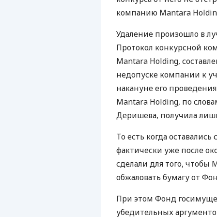
компанию Mantara Holdin
Удаление произошло в лу
Протокол конкурсной ко
Mantara Holding, составл
недопуске компании к уч
накануне его проведения
Mantara Holding, по слов
Деришева, получила лишь 
То есть когда оставались
фактически уже после око
сделали для того, чтобы 
обжаловать бумагу от Фон
При этом Фонд госимущес
убедительных аргументов