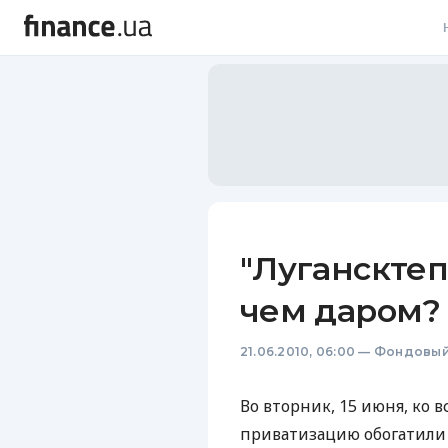
В
В
Л
А
Н
"Лугансктеп
С
чем даром?
П
21.06.2010, 06:00
—
Фондовый
Т
Р
Во вторник, 15 июня, ко
приватизацию обогатили