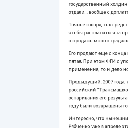
государственный холдинг
отдали… вообще с доплато
Точнее говоря, тех средст
чтобы расплатиться за п
о продаже многострадаль
Его продают еще с конца
пятая. При этом ФГИ с у
применения, то и дело но
Предыдущий, 2007 года, 
российский "Трансмашхол
оспаривания его результ
году были возвращены го
Интересно, что нынешни
Рябченко уже в апреле э