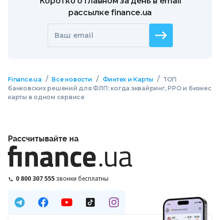
Коротко о главном за день в email
рассылке finance.ua
Ваш email
/
/
/
Finance.ua
Все новости
Финтех и Карты
ТОП
банковских решений для ФЛП: когда эквайринг, РРО и бизнес
карты в одном сервисе
Рассчитывайте на
0 800 307 555
звонки бесплатны