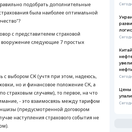
 правильно подобрать дополнительные
Сегодн
страхования была наиболее оптимальной
Украи
чество"?
разви
логис
овор с представителем страховой
Сегодн
а вооружение следующие 7 простых
Кита
нефт
увели
нефт
 с выбором СК (учтя при этом, надеюсь,
Сегодн
ховки, но и финансовое положение СК, а
Цены
по страховым случаям), то первое, на что
упали
мание, - это взаимосвязь между тарифом
Сегодн
аншизы (предусмотренной договором
случае наступления страхового события не
ом).