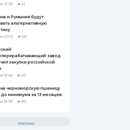
я 21:39
41
на и Румыния будут
вать альтернативную
тику
я 20:12
48
йский
еперерабатывающий завод
чил закупки российской
и
я 19:46
40
 на черноморскую пшеницу
 до минимума за 13 месяцев
я 18:38
80