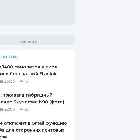
 ПО ТЕМЕ
 1400 самолетов в мире
или бесплатный Starlink
я 23:33
13
i показала гибридный
овер SkyNomad N90 (фото)
я 22:05
30
e отключит в Gmail функцию
As для сторонних почтовых
сов