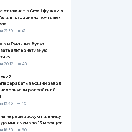
ДИТЕЛИ ПО
e отключит в Gmail функцию
ВАНИЮ
As для сторонних почтовых
сов
РАХОВЫЕ ПОЛИСЫ
я 21:39
41
ВЫЕ КОМПАНИИ
на и Румыния будут
вать альтернативную
 О СТРАХОВЫХ
ИЯХ
тику
я 20:12
48
КА И ОПЛАТА
йский
ТЫ
еперерабатывающий завод
чил закупки российской
и
я 19:46
40
 на черноморскую пшеницу
 до минимума за 13 месяцев
я 18:38
80