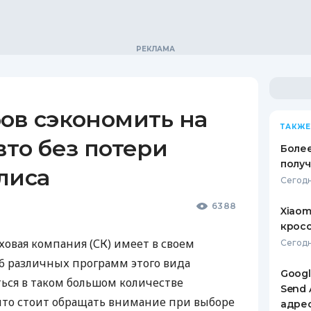
ов сэкономить на
ТАКЖЕ
вто без потери
Более
получ
лиса
Сегодн
6388
Xiaom
кросс
ховая компания (СК) имеет в своем
Сегодн
6 различных программ этого вида
Googl
ться в таком большом количестве
Send 
что стоит обращать внимание при выборе
адре