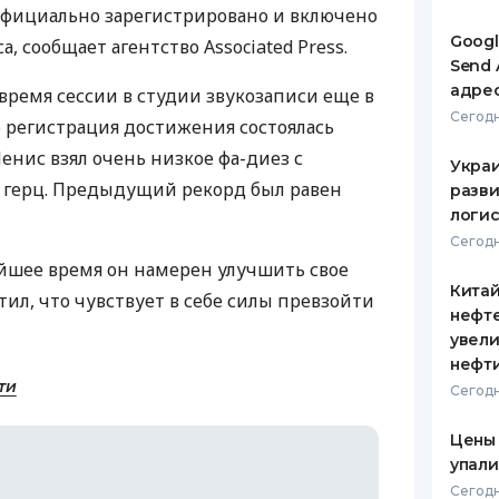
официально зарегистрировано и включено
ЕЖЕМЕСЯЧНЫЙ ОБЗОР
ПУТЕВО
Googl
, сообщает агентство Associated Press.
КЕШБЭКА
СТРАХО
Send 
адре
время сессии в студии звукозаписи еще в
ПУТЕВОДИТЕЛИ ПО
ВСЕ СТ
Сегодн
о регистрация достижения состоялась
БАНКОВСКИМ КАРТАМ
СТРАХО
Менис взял очень низкое фа-диез с
Украи
3 герц. Предыдущий рекорд был равен
разви
ОТЗЫВЫ
КОМПАН
логис
Сегодн
ДОСТАВ
айшее время он намерен улучшить свое
Кита
ил, что чувствует в себе силы превзойти
КОНТАК
нефт
увели
нефт
ти
Сегодн
Цены
упали
Сегодн