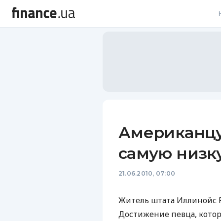
В
В
Л
А
Н
Американцу
С
самую низк
П
21.06.2010, 07:00
Т
Р
Житель штата Иллинойс 
Достижение певца, кото