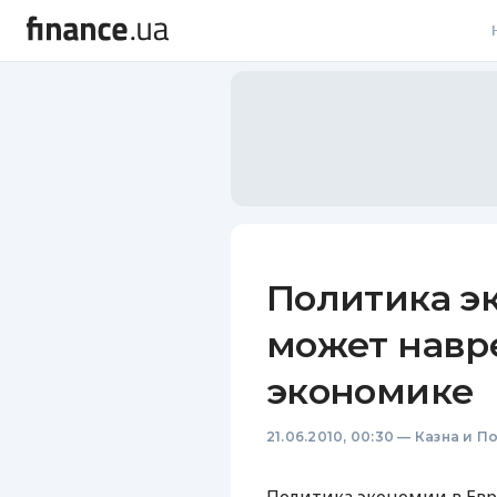
В
В
Л
А
Н
Политика э
С
может навр
П
экономике
Т
21.06.2010, 00:30
—
Казна и П
Р