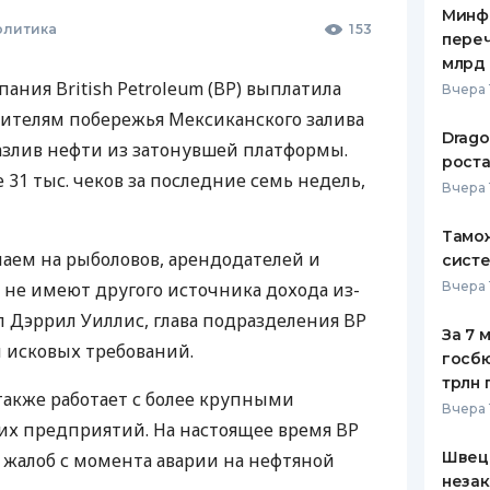
Минф
олитика
153
переч
млрд 
ания British Petroleum (BP) выплатила
Вчера 
ителям побережья Мексиканского залива
Drago
азлив нефти из затонувшей платформы.
роста
31 тыс. чеков за последние семь недель,
Вчера 
Тамож
аем на рыболовов, арендодателей и
систе
 не имеют другого источника дохода из-
Вчера 
зал Дэррил Уиллис, глава подразделения BP
За 7 
 исковых требований.
госбю
трлн 
 также работает с более крупными
Вчера 
их предприятий. На настоящее время BP
Швеци
х жалоб с момента аварии на нефтяной
незак