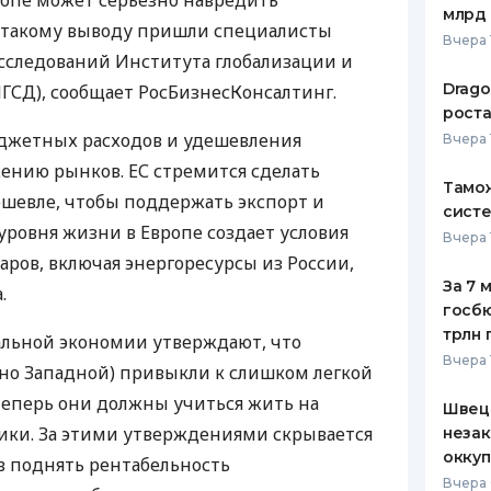
ропе может серьезно навредить
млрд 
К такому выводу пришли специалисты
ЕЖЕМЕСЯЧНЫЙ ОБЗОР
ПУТЕВО
Вчера 
КЕШБЭКА
СТРАХО
сследований Института глобализации и
Drago
СД), сообщает РосБизнесКонсалтинг.
ПУТЕВОДИТЕЛИ ПО
ВСЕ СТ
роста
БАНКОВСКИМ КАРТАМ
джетных расходов и удешевления
Вчера 
СТРАХО
жению рынков. ЕС стремится сделать
Тамож
ОТЗЫВЫ
ешевле, чтобы поддержать экспорт и
КОМПАН
систе
уровня жизни в Европе создает условия
Вчера 
ДОСТАВ
аров, включая энергоресурсы из России,
За 7 
.
КОНТАК
госбю
трлн 
альной экономии утверждают, что
Вчера 
но Западной) привыкли к слишком легкой
 теперь они должны учиться жить на
Швеци
ики. За этими утверждениями скрывается
незак
оккуп
в поднять рентабельность
Вчера 