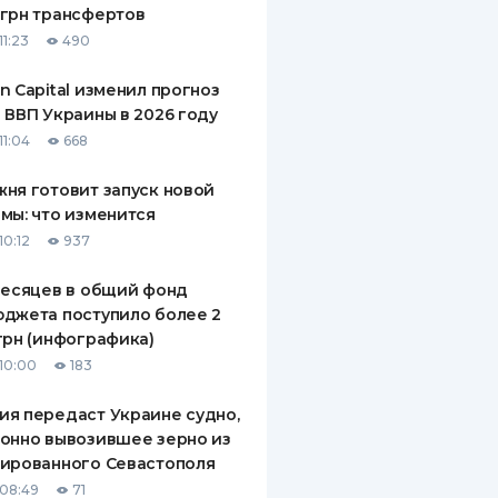
грн трансфертов
ДИТЕЛИ ПО
11:23
490
ВАНИЮ
n Capital изменил прогноз
РАХОВЫЕ ПОЛИСЫ
 ВВП Украины в 2026 году
11:04
668
ВЫЕ КОМПАНИИ
ня готовит запуск новой
 О СТРАХОВЫХ
ИЯХ
мы: что изменится
10:12
937
КА И ОПЛАТА
месяцев в общий фонд
ТЫ
джета поступило более 2
грн (инфографика)
10:00
183
я передаст Украине судно,
онно вывозившее зерно из
ированного Севастополя
08:49
71