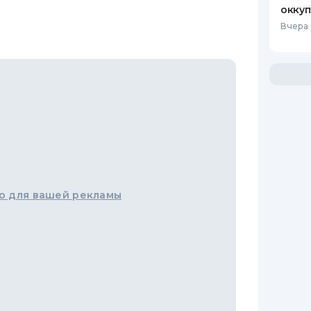
оккуп
Вчера 
о для вашей рекламы