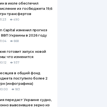
ин в июле обеспечил
исление из госбюджета 19,6
грн трансфертов
11:23
490
n Capital изменил прогноз
 ВВП Украины в 2026 году
11:04
668
ня готовит запуск новой
мы: что изменится
10:12
937
месяцев в общий фонд
джета поступило более 2
грн (инфографика)
10:00
183
я передаст Украине судно,
онно вывозившее зерно из