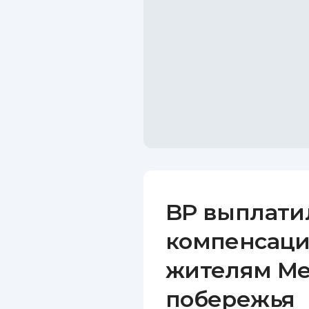
BP выплатил
компенсаци
жителям Ме
побережья