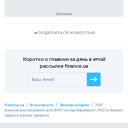
ПОДЕЛИТЬСЯ НОВОСТЬЮ
Коротко о главном за день в email
рассылке finance.ua
Ваш email
/
/
/
Finance.ua
Все новости
Финтех и Карты
ТОП
банковских решений для ФЛП: когда эквайринг, РРО и бизнес
карты в одном сервисе