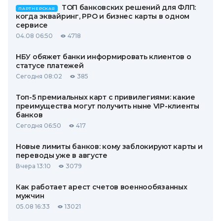
ТОП банковских решений для ФЛП:
ПАРТНЕРСКАЯ
когда эквайринг, РРО и бизнес карты в одном
сервисе
04.08 06:50
4718
НБУ обяжет банки информировать клиентов о
статусе платежей
Сегодня 08:02
385
Топ-5 премиальных карт с привилегиями: какие
преимущества могут получить ныне VIP-клиенты
банков
Сегодня 06:50
417
Новые лимиты банков: кому заблокируют карты и
переводы уже в августе
Вчера 13:10
3079
Как работает арест счетов военнообязанных
мужчин
05.08 16:33
13021