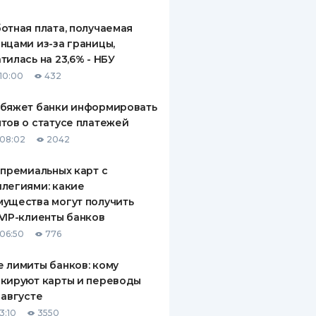
отная плата, получаемая
нцами из-за границы,
тилась на 23,6% - НБУ
10:00
432
обяжет банки информировать
тов о статусе платежей
08:02
2042
 премиальных карт с
легиями: какие
ущества могут получить
VIP-клиенты банков
06:50
776
 лимиты банков: кому
кируют карты и переводы
 августе
3:10
3550