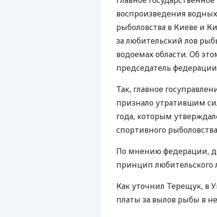
Главное государственное
воспроизведения водных
рыболовства в Киеве и Ки
за любительский лов ры
водоемах области. Об эт
председатель федерации 
Так, главное госуправле
признало утратившим сил
года, которым утверждал
спортивного рыболовства 
По мнению федерации, д
принцип любительского л
Как уточнил Терещук, в 
платы за вылов рыбы в н