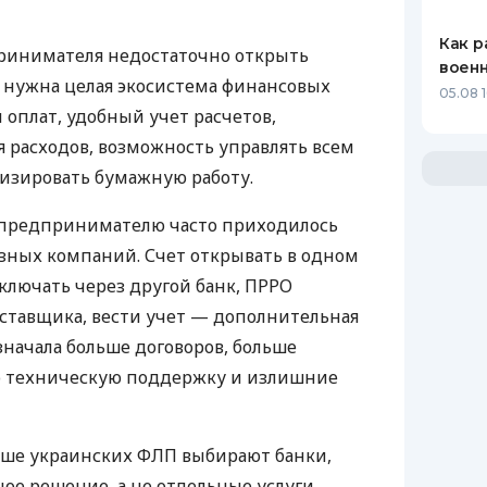
Как р
ринимателя недостаточно открыть
воен
у нужна целая экосистема финансовых
05.08 1
 оплат, удобный учет расчетов,
 расходов, возможность управлять всем
изировать бумажную работу.
д предпринимателю часто приходилось
азных компаний. Счет открывать в одном
ключать через другой банк, ПРРО
оставщика, вести учет — дополнительная
значала больше договоров, больше
ю техническую поддержку и излишние
ьше украинских ФЛП выбирают банки,
е решение, а не отдельные услуги.