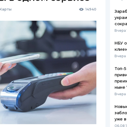
 Карты
14940
Зараб
украи
сокра
Вчера 
НБУ 
клиен
Вчера 
Топ-5
приви
преим
ныне 
Вчера 
Новые
забло
уже в
06.08 1