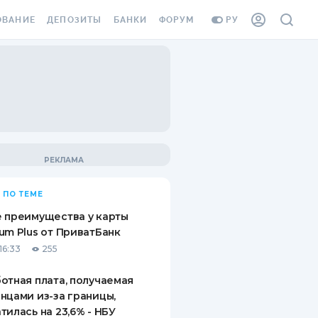
ОВАНИЕ
ДЕПОЗИТЫ
БАНКИ
ФОРУМ
РУ
ВСЕ ДЕПОЗИТЫ
ВСЕ БАНКИ
ВАНИЕ ЖИЛЬЯ ОТ
ДЕПОЗИТЫ В USD
ОТЗЫВЫ О БАНКАХ
И ШАХЕДОВ
ДЕПОЗИТЫ В EUR
МИКРОФИНАНСОВЫЕ
АХОВКА ЗАГРАНИЦУ
ОРГАНИЗАЦИИ
БОНУС К ДЕПОЗИТАМ
ОТЗЫВЫ ОБ МФО
УСЛОВИЯ АКЦИИ
Я КАРТА
 ПО ТЕМЕ
ВОПРОСЫ И ОТВЕТЫ
ОННАЯ ВИНЬЕТКА
 преимущества у карты
ДЕПОЗИТНЫЙ КАЛЬКУЛЯТОР
um Plus от ПриватБанк
Я СОТРУДНИКОВ
16:33
255
ПУТЕВОДИТЕЛИ ПО
SSISTANCE
СБЕРЕЖЕНИЯМ
отная плата, получаемая
нцами из-за границы,
ВАНИЕ ОТ
тилась на 23,6% - НБУ
ТНЫХ СЛУЧАЕВ