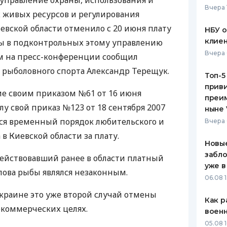
 управление охраны, использования и
Вчера 
 живых ресурсов и регулирования
ЕЖЕМЕСЯЧНЫЙ ОБЗОР
ПУТЕВО
КЕШБЭКА
СТРАХО
евской области отменило с 20 июня плату
НБУ 
клиен
бы в подконтрольных этому управлению
ПУТЕВОДИТЕЛИ ПО
ВСЕ СТ
Вчера 
ом на пресс-конференции сообщил
БАНКОВСКИМ КАРТАМ
СТРАХО
рыболовного спорта Александр Терещук.
Топ-5
приви
ОТЗЫВЫ
ние своим приказом №61 от 16 июня
КОМПАН
преим
у свой приказ №123 от 18 сентября 2007
ныне 
ДОСТАВ
ся временный порядок любительского и
Вчера 
в Киевской области за плату.
КОНТАК
Новые
забло
ействовавший ранее в области платный
уже в
ова рыбы являлся незаконным.
06.08 1
Украине это уже второй случай отмены
Как р
екоммерческих целях.
воен
05.08 1