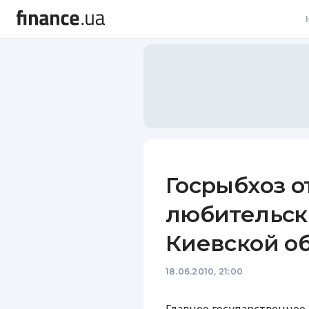
В
В
Л
А
Н
Госрыбхоз о
С
любительск
П
Киевской об
Т
18.06.2010, 21:00
Р