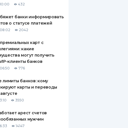
10:00
432
ДИТЕЛИ ПО
ВАНИЮ
обяжет банки информировать
тов о статусе платежей
РАХОВЫЕ ПОЛИСЫ
08:02
2042
ВЫЕ КОМПАНИИ
 премиальных карт с
легиями: какие
 О СТРАХОВЫХ
ИЯХ
ущества могут получить
VIP-клиенты банков
КА И ОПЛАТА
06:50
776
ТЫ
 лимиты банков: кому
кируют карты и переводы
 августе
3:10
3550
аботает арест счетов
нообязанных мужчин
6:33
14147