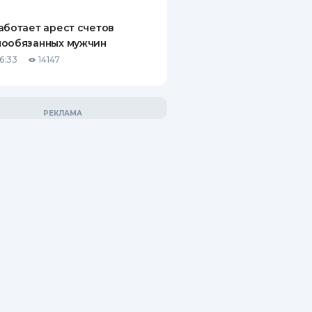
аботает арест счетов
нообязанных мужчин
6:33
14147