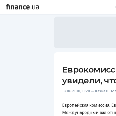
В
В
Л
А
Н
Еврокомисс
С
увидели, чт
П
18.06.2010, 11:20
—
Казна и По
Т
Р
Европейская комиссия, Е
Международный валютный