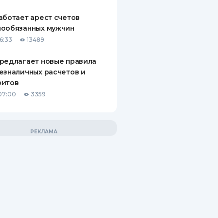
аботает арест счетов
нообязанных мужчин
6:33
13489
редлагает новые правила
езналичных расчетов и
зитов
07:00
3359