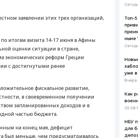
Сегодн
ЕЖЕМЕСЯЧНЫЙ ОБЗОР
ПУТЕВО
КЕШБЭКА
СТРАХО
естном заявлении этих трех организаций,
Топ-5
приви
ПУТЕВОДИТЕЛИ ПО
ВСЕ СТ
преим
БАНКОВСКИМ КАРТАМ
ныне 
 по итогам визита 14-17 июня в Афины
СТРАХО
Сегодн
ной оценки ситуации в стране,
ОТЗЫВЫ
мма экономических реформ Греции
КОМПАН
Новые
вии с достигнутыми ранее
забло
ДОСТАВ
уже в
Вчера 
КОНТАК
оложительное фискальное развитие,
Как р
частности, в своевременном получении
воен
твом запланированных доходов и в
05.08 1
ходной частью бюджета.
НБУ п
нным на конец мая, дефицит
для б
депо
та был меньше, чем предусматривалось