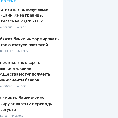
 ПО ТЕМЕ
отная плата, получаемая
нцами из-за границы,
тилась на 23,6% - НБУ
я 10:00
233
обяжет банки информировать
тов о статусе платежей
я 08:02
1287
 премиальных карт с
легиями: какие
ущества могут получить
VIP-клиенты банков
я 06:50
666
 лимиты банков: кому
кируют карты и переводы
 августе
13:10
3264