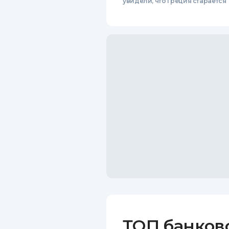
увидели, что Греция старается
ТОП банков