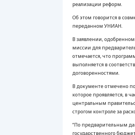
реализации реформ.
Об этом говорится в совм
переданном УНИАН.
В заявлении, одобренном
миссии для предваритель
отмечается, что програ
выполняется в соответст
договоренностями.
В документе отмечено п
которое проявляется, в 
центральным правительс
строгом контроле за рас
“По предварительным да
государственного бюдже