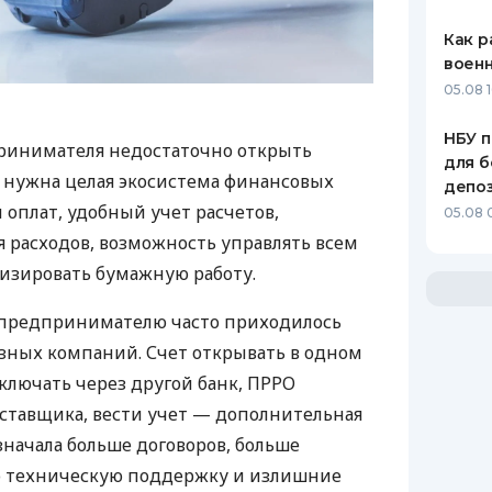
Как р
воен
05.08 1
НБУ п
ринимателя недостаточно открыть
для б
у нужна целая экосистема финансовых
депо
 оплат, удобный учет расчетов,
05.08 
 расходов, возможность управлять всем
изировать бумажную работу.
д предпринимателю часто приходилось
азных компаний. Счет открывать в одном
ключать через другой банк, ПРРО
оставщика, вести учет — дополнительная
значала больше договоров, больше
ю техническую поддержку и излишние