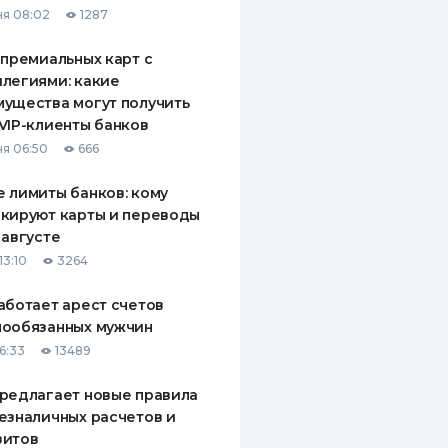
я 08:02
1287
ДИТЕЛИ ПО
ВАНИЮ
 премиальных карт с
легиями: какие
РАХОВЫЕ ПОЛИСЫ
ущества могут получить
VIP-клиенты банков
ВЫЕ КОМПАНИИ
я 06:50
666
 О СТРАХОВЫХ
ИЯХ
 лимиты банков: кому
кируют карты и переводы
КА И ОПЛАТА
 августе
13:10
3264
ТЫ
аботает арест счетов
нообязанных мужчин
6:33
13489
редлагает новые правила
езналичных расчетов и
зитов