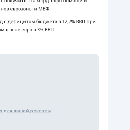
т получить 110 млрд. евро помощи и
енов еврозоны и МВФ.
од с дефицитом бюджета в 12,7% ВВП при
 в зоне евро в 3% ВВП.
о для вашей рекламы