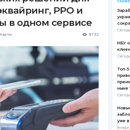
ТАКЖЕ
эквайринг, РРО и
Зараб
украи
ы в одном сервисе
сокра
Сегодн
 Карты
8732
НБУ 
клиен
Сегодн
Топ-5
приви
преим
ныне 
Сегодн
Новые
забло
уже в
Вчера 