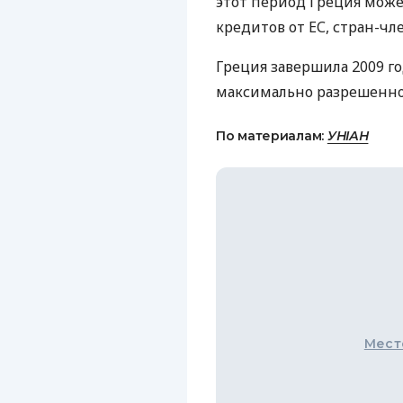
этот период Греция може
кредитов от ЕС, стран-чл
Греция завершила 2009 г
максимально разрешенном
По материалам:
УНІАН
Мест