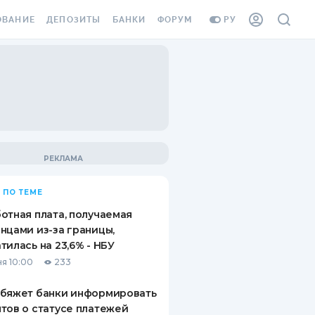
ОВАНИЕ
ДЕПОЗИТЫ
БАНКИ
ФОРУМ
РУ
ВСЕ ДЕПОЗИТЫ
ВСЕ БАНКИ
ВАНИЕ ЖИЛЬЯ ОТ
ДЕПОЗИТЫ В USD
ОТЗЫВЫ О БАНКАХ
И ШАХЕДОВ
ДЕПОЗИТЫ В EUR
МИКРОФИНАНСОВЫЕ
АХОВКА ЗАГРАНИЦУ
ОРГАНИЗАЦИИ
БОНУС К ДЕПОЗИТАМ
ОТЗЫВЫ ОБ МФО
УСЛОВИЯ АКЦИИ
Я КАРТА
 ПО ТЕМЕ
ВОПРОСЫ И ОТВЕТЫ
ОННАЯ ВИНЬЕТКА
отная плата, получаемая
ДЕПОЗИТНЫЙ КАЛЬКУЛЯТОР
нцами из-за границы,
Я СОТРУДНИКОВ
тилась на 23,6% - НБУ
ПУТЕВОДИТЕЛИ ПО
я 10:00
233
SSISTANCE
СБЕРЕЖЕНИЯМ
обяжет банки информировать
ВАНИЕ ОТ
тов о статусе платежей
ТНЫХ СЛУЧАЕВ