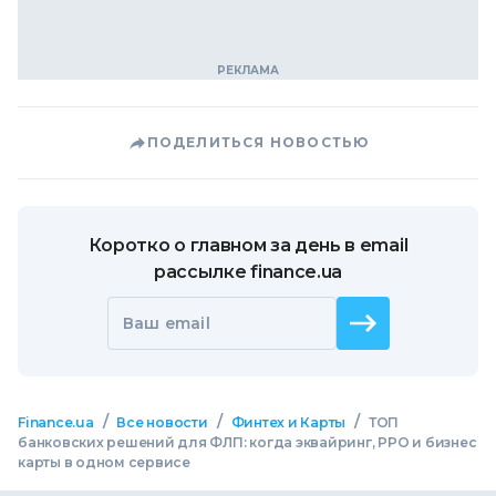
ПОДЕЛИТЬСЯ НОВОСТЬЮ
Коротко о главном за день в email
рассылке finance.ua
Ваш email
/
/
/
Finance.ua
Все новости
Финтех и Карты
ТОП
банковских решений для ФЛП: когда эквайринг, РРО и бизнес
карты в одном сервисе