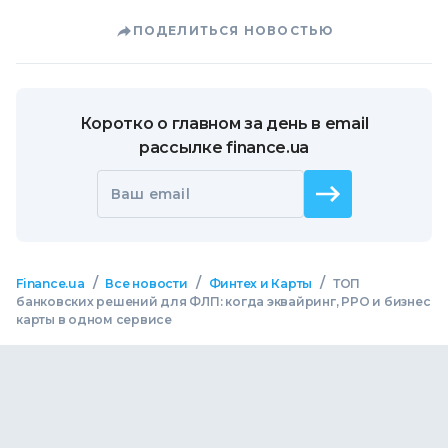
ПОДЕЛИТЬСЯ НОВОСТЬЮ
Коротко о главном за день в email
рассылке finance.ua
Ваш email
/
/
/
Finance.ua
Все новости
Финтех и Карты
ТОП
банковских решений для ФЛП: когда эквайринг, РРО и бизнес
карты в одном сервисе