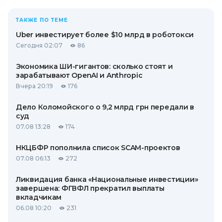
ТАКЖЕ ПО ТЕМЕ
Uber инвестирует более $10 млрд в роботокси
Сегодня 02:07
86
Экономика ШИ-гигантов: сколько стоят и
зарабатывают OpenAI и Anthropic
Вчера 20:19
176
Дело Коломойского о 9,2 млрд грн передали в
суд
07.08 13:28
174
НКЦБФР пополнила список SCAM-проектов
07.08 06:13
272
Ликвидация банка «Национальные инвестиции»
завершена: ФГВФЛ прекратил выплаты
вкладчикам
06.08 10:20
231