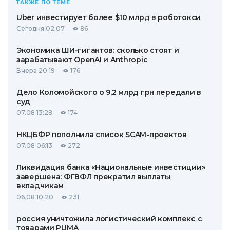
ТАКЖЕ ПО ТЕМЕ
Uber инвестирует более $10 млрд в роботокси
Сегодня 02:07
86
Экономика ШИ-гигантов: сколько стоят и
зарабатывают OpenAI и Anthropic
Вчера 20:19
176
Дело Коломойского о 9,2 млрд грн передали в
суд
07.08 13:28
174
НКЦБФР пополнила список SCAM-проектов
07.08 06:13
272
Ликвидация банка «Национальные инвестиции»
завершена: ФГВФЛ прекратил выплаты
вкладчикам
06.08 10:20
231
россия уничтожила логистический комплекс с
товарами PUMA