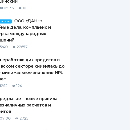
шинский
я 05:33
10
ООО «ДАНН»:
ЕРСКАЯ
ные дела, комплаенс и
ерка международных
ашений
15:40
22657
 неработающих кредитов в
вском секторе снизилась до
 - минимальное значение NPL
лет
12:12
124
редлагает новые правила
езналичных расчетов и
зитов
 07:00
2725