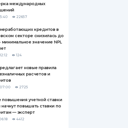
ерка международных
ДИТЕЛИ ПО
ашений
ВАНИЮ
15:40
22657
РАХОВЫЕ ПОЛИСЫ
 неработающих кредитов в
вском секторе снизилась до
ВЫЕ КОМПАНИИ
 - минимальное значение NPL
лет
 О СТРАХОВЫХ
ИЯХ
12:12
124
КА И ОПЛАТА
редлагает новые правила
езналичных расчетов и
ТЫ
зитов
 07:00
2725
 повышения учетной ставки
 начнут повышать ставки по
итам — эксперт
06:18
4412