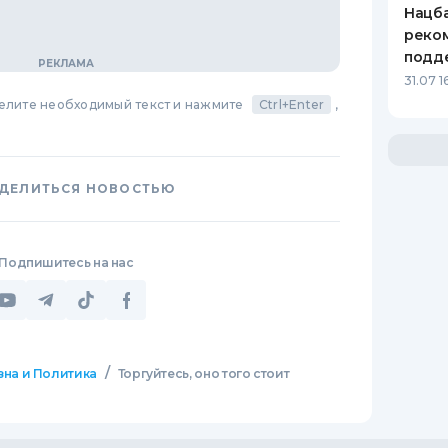
Нацба
реко
подд
31.07 1
делите необходимый текст и нажмите
Ctrl+Enter
,
ДЕЛИТЬСЯ НОВОСТЬЮ
Подпишитесь на нас
/
зна и Политика
Торгуйтесь, оно того стоит