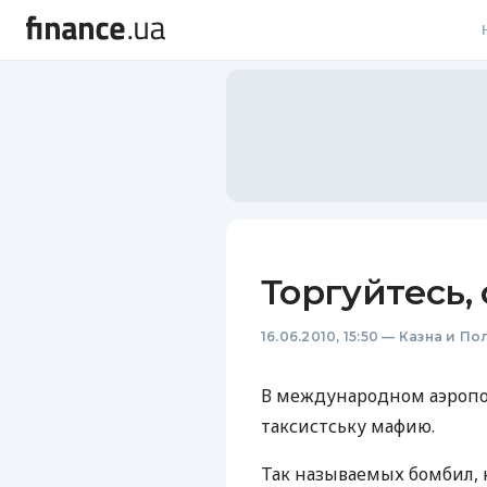
В
В
Л
А
Н
Торгуйтесь, 
С
16.06.2010, 15:50
—
Казна и По
П
Т
В международном аэропо
таксистську мафию.
Р
Так называемых бомбил,