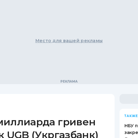
Место для вашей рекламы
ТАКЖЕ
миллиарда гривен
НБУ п
к UGB (Укргазбанк)
закр