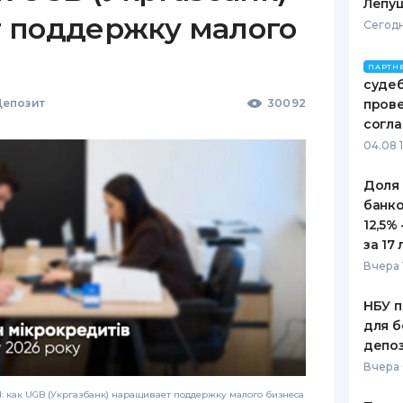
Лепу
 поддержку малого
Сегодн
ПАРТН
судеб
епозит
30092
пров
согл
04.08 
Доля
банко
12,5%
за 17 
Вчера 
НБУ п
для б
депо
Вчера
 как UGB (Укргазбанк) наращивает поддержку малого бизнеса