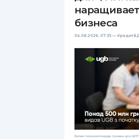
наращивает
бизнеса
04.08.2026, 07:35
—
Кредит&Д
Более полумиллиарда гривен для ФЛП: