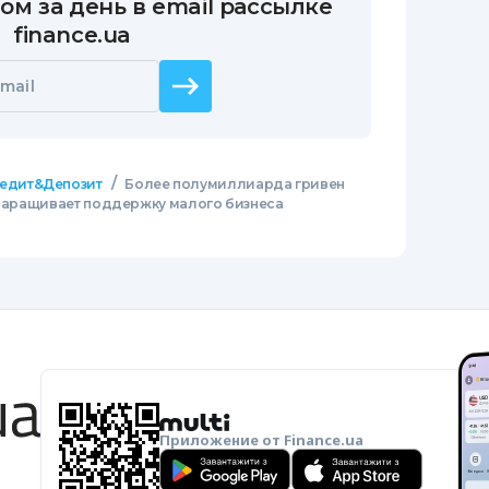
ом за день в email рассылке
finance.ua
mail
/
едит&Депозит
Более полумиллиарда гривен
) наращивает поддержку малого бизнеса
Приложение от Finance.ua