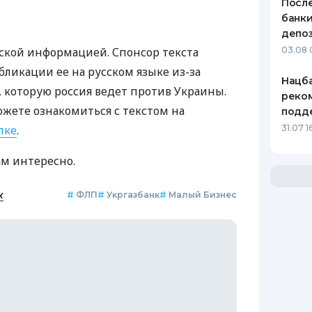
После
банки
депоз
ской информацией. Спонсор текста
03.08 
бликации ее на русском языке из-за
Нацба
которую россия ведет против Украины.
реко
ожете ознакомиться с текстом на
подд
лке
.
31.07 1
ам интересно.
к
#
ФЛП
#
Укргазбанк
#
Малый Бизнес