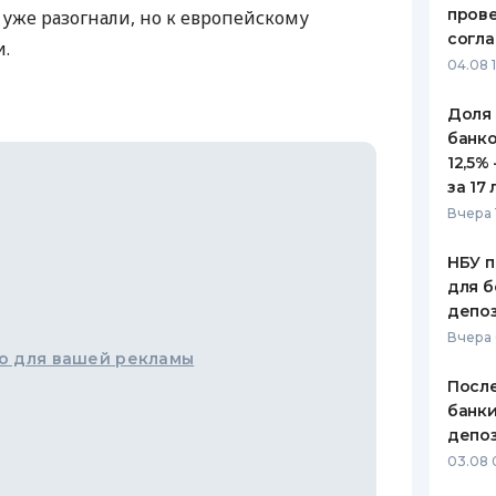
пров
 уже разогнали, но к европейскому
ЕЖЕМЕСЯЧНЫЙ ОБЗОР
ПУТЕВО
согл
.
КЕШБЭКА
СТРАХО
04.08 
ПУТЕВОДИТЕЛИ ПО
ВСЕ СТ
Доля
БАНКОВСКИМ КАРТАМ
банко
СТРАХО
12,5%
за 17 
ОТЗЫВЫ
КОМПАН
Вчера 
ДОСТАВ
НБУ п
для б
КОНТАК
депо
Вчера
о для вашей рекламы
После
банки
депоз
03.08 