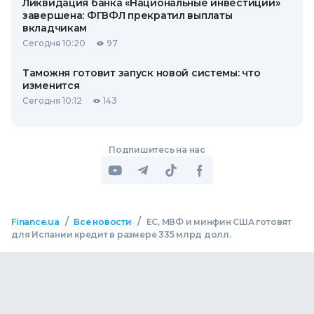
Ликвидация банка «Национальные инвестиции»
завершена: ФГВФЛ прекратил выплаты
вкладчикам
Сегодня 10:20
97
Таможня готовит запуск новой системы: что
изменится
Сегодня 10:12
143
Подпишитесь на нас
/
/
Finance.ua
Все новости
ЕС, МВФ и минфин США готовят
для Испании кредит в размере 335 млрд долл.