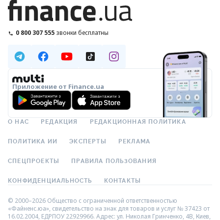
0 800 307 555
звонки бесплатны
Приложение от Finance.ua
О НАС
РЕДАКЦИЯ
РЕДАКЦИОННАЯ ПОЛИТИКА
ПОЛИТИКА ИИ
ЭКСПЕРТЫ
РЕКЛАМА
СПЕЦПРОЕКТЫ
ПРАВИЛА ПОЛЬЗОВАНИЯ
КОНФИДЕНЦИАЛЬНОСТЬ
КОНТАКТЫ
© 2000–2026 Общество с ограниченной ответственностью
«Файненс.юа», свидетельство на знак для товаров и услуг № 37423 от
16.02.2004, ЕДРПОУ 22929966. Адрес: ул. Николая Гринченко, 4В, Киев,