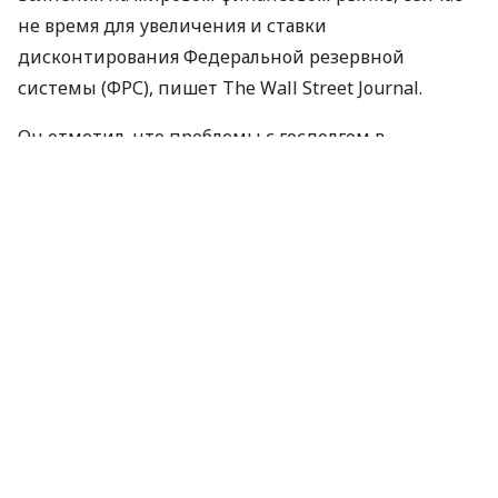
не время для увеличения и ставки
дисконтирования Федеральной резервной
системы (ФРС), пишет The Wall Street Journal.
Он отметил, что проблемы с госдолгом в
европейских странах, вероятно, не будут
оказывать влияние на выбор центральным банком
времени возможного ужесточения денежно-
кредитной политики.
Многие аналитики по-прежнему обеспокоены
тем, что проблемы Европы могут
распространиться на другие регионы и вызвать
новую встряску на мировых финансовых рынках,
что может стать причиной снижения
производства и ухудшения ситуации на рынках
труда по всему миру.