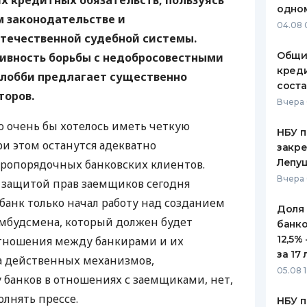
х кредитных обязательств, пользуясь
одно
м законодательстве и
ЕЖЕМЕСЯЧНЫЙ ОБЗОР
ПУТЕВО
04.08 
КЕШБЭКА
СТРАХО
течественной судебной системы.
Общи
ивность борьбы с недобросовестными
ПУТЕВОДИТЕЛИ ПО
ВСЕ СТ
креди
 лобби предлагает существенно
БАНКОВСКИМ КАРТАМ
соста
СТРАХО
торов.
Вчера 
ОТЗЫВЫ
о очень бы хотелось иметь четкую
КОМПАН
НБУ п
ри этом останутся адекватно
закр
ДОСТАВ
Лепу
опорядочных банковских клиентов.
Вчера 
 защитой прав заемщиков сегодня
КОНТАК
банк только начал работу над созданием
Доля
омбудсмена, который должен будет
банко
12,5%
тношения между банкирами и их
за 17 
а действенных механизмов,
05.08 1
банков в отношениях с заемщиками, нет,
олнять прессе.
НБУ п