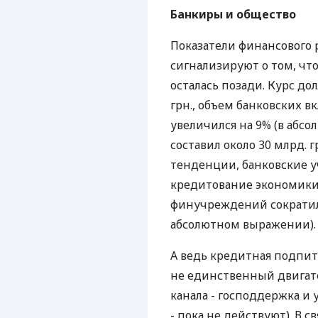
Банкиры и общество
Показатели финансового 
сигнализируют о том, что
осталась позади. Курс до
грн., объем банковских в
увеличился на 9% (в абс
составил около 30 млрд. 
тенденции, банковские у
кредитование экономики 
финучреждений сократился
абсолютном выражении).
А ведь кредитная подпит
не единственный двигате
канала - господдержка 
- пока не действуют). В 