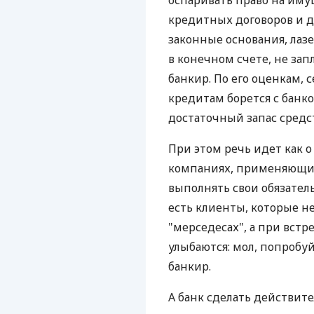
оспаривать право на иму
кредитных договоров и до
законные основания, лаз
в конечном счете, не зап
банкир. По его оценкам,
кредитам борется с банк
достаточный запас средс
При этом речь идет как о
компаниях, применяющих
выполнять свои обязатель
есть клиенты, которые не
"мерседесах", а при встр
улыбаются: мол, попробуй
банкир.
А банк сделать действит