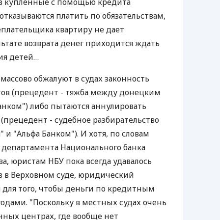
в купленные с помощью кредита
отказываются платить по обязательствам,
неплательщика квартиру не дает
льтате возврата денег приходится ждать
ия детей…
ассово обжалуют в судах законность
ов (прецедент - тяжба между донецким
анком") либо пытаются аннулировать
 (прецедент - судебное разбирательство
и "Альфа Банком"). И хотя, по словам
 департамента Национального банка
а, юристам НБУ пока всегда удавалось
в в Верховном суде, юридический
я для того, чтобы деньги по кредитным
годами. "Поскольку в местных судах очень
онных центрах, где вообще нет