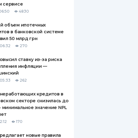
м сервисе
ДИТЕЛИ ПО
06:50
4830
ВАНИЮ
й объем ипотечных
РАХОВЫЕ ПОЛИСЫ
тов в банковской системе
вил 50 млрд грн
ВЫЕ КОМПАНИИ
06:32
270
 О СТРАХОВЫХ
ИЯХ
овысил ставку из-за риска
епления инфляции —
КА И ОПЛАТА
шинский
05:33
262
ТЫ
 неработающих кредитов в
вском секторе снизилась до
 - минимальное значение NPL
лет
2:12
170
редлагает новые правила