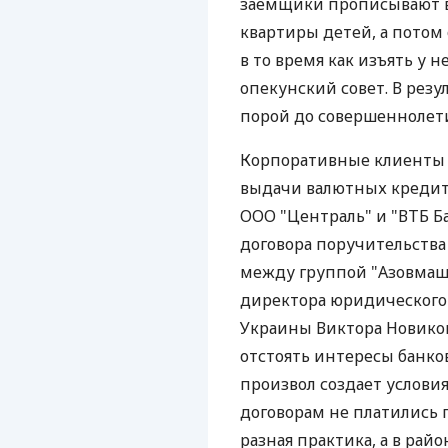
заемщики прописывают 
квартиры детей, а потом 
в то время как изъять у 
опекунский совет. В резу
порой до совершеннолет
Корпоративные клиенты м
выдачи валютных кредит
ООО "Централь" и "ВТБ Б
договора поручительства
между группой "Азовмаш" 
директора юридического
Украины Виктора Новиков
отстоять интересы банко
произвол создает услови
договорам не платились 
разная практика, а в рай