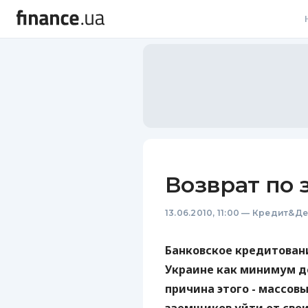
В
В
Л
А
Н
Возврат по 
С
13.06.2010, 11:00
—
Кредит&Де
П
Т
Банковское кредитовани
Украине как минимум до
Р
причина этого - массов