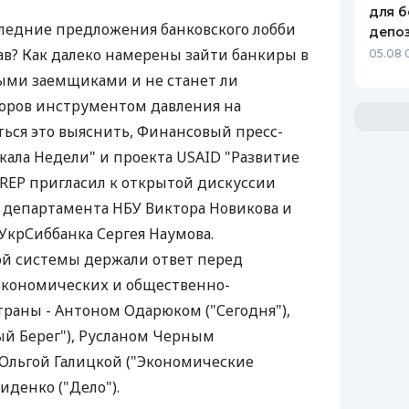
для б
ледние предложения банковского лобби
депо
в? Как далеко намерены зайти банкиры в
05.08 
ыми заемщиками и не станет ли
оров инструментом давления на
ься это выяснить, Финансовый пресс-
кала Недели" и проекта USAID "Развитие
NREP пригласил к открытой дискуссии
 департамента НБУ Виктора Новикова и
УкрСиббанка Сергея Наумова.
ой системы держали ответ перед
кономических и общественно-
раны - Антоном Одарюком ("Сегодня"),
й Берег"), Русланом Черным
 Ольгой Галицкой ("Экономические
иденко ("Дело").