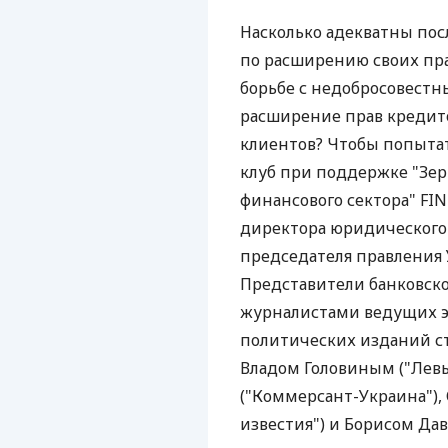
Насколько адекватны пос
по расширению своих пра
борьбе с недобросовестн
расширение прав кредит
клиентов? Чтобы попытат
клуб при поддержке "Зер
финансового сектора" FI
директора юридического
председателя правления 
Представители банковск
журналистами ведущих э
политических изданий ст
Владом Головиным ("Левы
("Коммерсант-Украина"),
известия") и Борисом Дав