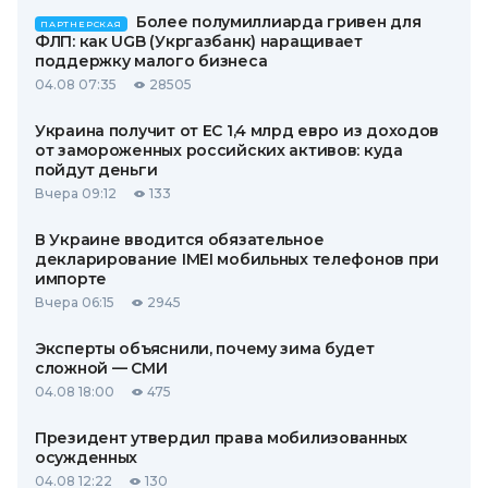
Более полумиллиарда гривен для
ПАРТНЕРСКАЯ
ФЛП: как UGB (Укргазбанк) наращивает
поддержку малого бизнеса
04.08 07:35
28505
Украина получит от ЕС 1,4 млрд евро из доходов
от замороженных российских активов: куда
пойдут деньги
Вчера 09:12
133
В Украине вводится обязательное
декларирование IMEI мобильных телефонов при
импорте
Вчера 06:15
2945
Эксперты объяснили, почему зима будет
сложной — СМИ
04.08 18:00
475
Президент утвердил права мобилизованных
осужденных
04.08 12:22
130