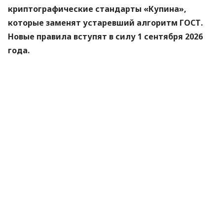
криптографические стандарты «Купина»,
которые заменят устаревший алгоритм ГОСТ.
Новые правила вступят в силу 1 сентября 2026
года.
Об этом
сообщили
в Министерстве цифровой
трансформации.
«Купина» — украинский криптографический
алгоритм, который будет использоваться для
защиты квалифицированных электронных
подписей (КЭП).
Что изменится для пользователей
Старые КЭП работают дальше. Переживать
и срочно бежать перевыпускать ключи не
нужно — подписи будут действовать до