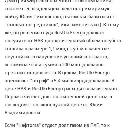
Дмитрия Фирташа. Именно с этой компанией,
точнее с ее владельцем, вела непримиримую
войну Юлия Тимошенко, пытаясь избавиться от
"газовых посредников", или заменить их). К тому
же, по решению суда RosUkrEnergo должна
получить от НАК дополнительный объем голубого
топлива в размере 1,1 млрд. куб. м в качестве
неустойки за нарушение условий контракта,
вспоминается и сумма в 200 млн. долларов
прежних недовольств. В целом, RosUkrEnergo
оценивает "штраф" в 5,4 миллиарда долларов. В
цене НАК и RosUkrEnergo расходятся разительно.
Первая считает долг по нынешней цене газа, а
последняя - по злополучной цене от Юлии
Владимировны.
Если "Нафтогаз" отдаст долг газом из ПХГ, то к