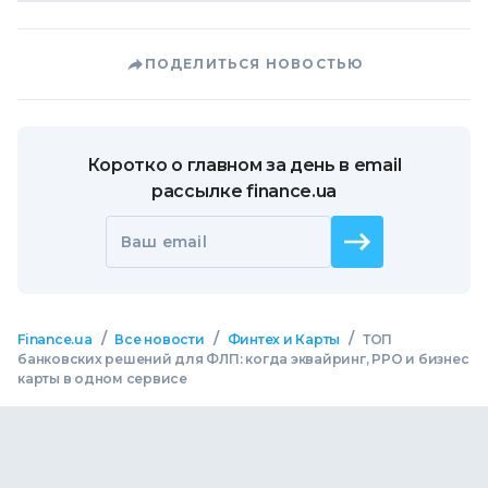
ПОДЕЛИТЬСЯ НОВОСТЬЮ
Коротко о главном за день в email
рассылке finance.ua
Ваш email
/
/
/
Finance.ua
Все новости
Финтех и Карты
ТОП
банковских решений для ФЛП: когда эквайринг, РРО и бизнес
карты в одном сервисе