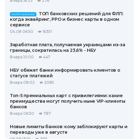
Вчера 16:33
276
ТОП банковских решений для ФЛП:
ПАРТНЕРСКАЯ
когда эквайринг, РРО и бизнес карты в одном
сервисе
04.08 06:50
16351
Заработная плата, получаемая украинцами из-за
границы, сократилась на 23,6% - НБУ
Вчера 10:00
447
НБУ обяжет банки информировать клиентов о
статусе платежей
Вчера 08:02
2085
Топ-5 премиальных карт с привилегиями: какие
преимущества могут получить ныне VIP-клиенты
банков
Вчера 06:50
787
Новые лимиты банков: кому заблокируют карты и
переводы уже в августе
06.08 13:10
3611