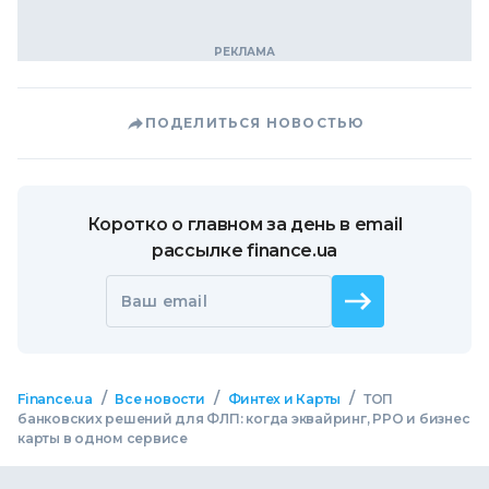
ПОДЕЛИТЬСЯ НОВОСТЬЮ
Коротко о главном за день в email
рассылке finance.ua
Ваш email
/
/
/
Finance.ua
Все новости
Финтех и Карты
ТОП
банковских решений для ФЛП: когда эквайринг, РРО и бизнес
карты в одном сервисе