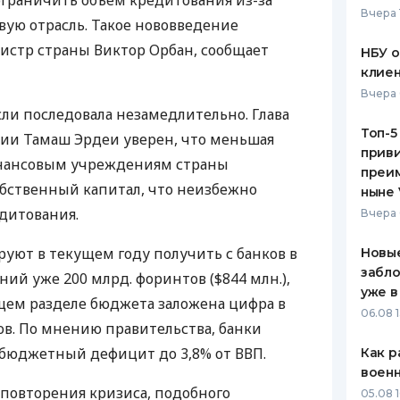
ограничить объем кредитования из-за
Вчера 
вую отрасль. Такое нововведение
ЕЖЕМЕСЯЧНЫЙ ОБЗОР
ПУТЕВО
КЕШБЭКА
СТРАХО
стр страны Виктор Орбан, сообщает
НБУ 
клиен
ПУТЕВОДИТЕЛИ ПО
ВСЕ СТ
Вчера 
БАНКОВСКИМ КАРТАМ
сли последовала незамедлительно. Глава
СТРАХО
Топ-5
ии Тамаш Эрдеи уверен, что меньшая
приви
ОТЗЫВЫ
инансовым учреждениям страны
КОМПАН
преим
бственный капитал, что неизбежно
ныне 
ДОСТАВ
едитования.
Вчера 
КОНТАК
руют в текущем году получить с банков в
Новые
забло
ий уже 200 млрд. форинтов ($844 млн.),
уже в
ющем разделе бюджета заложена цифра в
06.08 1
ов. По мнению правительства, банки
бюджетный дефицит до 3,8% от ВВП.
Как р
воен
 повторения кризиса, подобного
05.08 1