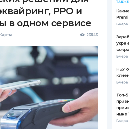
ТАКЖЕ
эквайринг, РРО и
Какие
Premi
ы в одном сервисе
Вчера 
 Карты
23543
Зараб
украи
сокра
Вчера 
НБУ 
клиен
Вчера 
Топ-5
приви
преим
ныне 
Вчера 