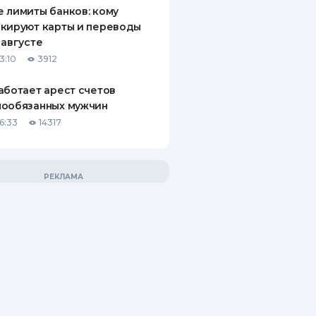
 лимиты банков: кому
кируют карты и переводы
 августе
3:10
3912
аботает арест счетов
нообязанных мужчин
6:33
14317