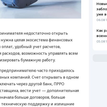
Новые
забло
уже в
06.08 1
Как р
ринимателя недостаточно открыть
воен
у нужна целая экосистема финансовых
05.08 1
 оплат, удобный учет расчетов,
 расходов, возможность управлять всем
изировать бумажную работу.
д предпринимателю часто приходилось
азных компаний. Счет открывать в одном
ключать через другой банк, ПРРО
оставщика, вести учет — дополнительная
значала больше договоров, больше
ю техническую поддержку и излишние