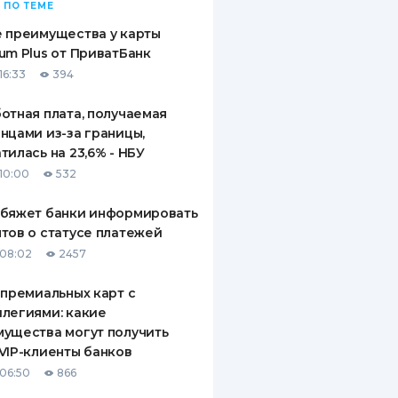
 ПО ТЕМЕ
 преимущества у карты
um Plus от ПриватБанк
16:33
394
отная плата, получаемая
нцами из-за границы,
тилась на 23,6% - НБУ
10:00
532
обяжет банки информировать
тов о статусе платежей
08:02
2457
 премиальных карт с
легиями: какие
ущества могут получить
VIP-клиенты банков
06:50
866