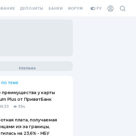
ОВАНИЕ
ДЕПОЗИТЫ
БАНКИ
ФОРУМ
РУ
ВСЕ ДЕПОЗИТЫ
ВСЕ БАНКИ
ВАНИЕ ЖИЛЬЯ ОТ
ДЕПОЗИТЫ В USD
ОТЗЫВЫ О БАНКАХ
И ШАХЕДОВ
ДЕПОЗИТЫ В EUR
МИКРОФИНАНСОВЫЕ
АХОВКА ЗАГРАНИЦУ
ОРГАНИЗАЦИИ
БОНУС К ДЕПОЗИТАМ
ОТЗЫВЫ ОБ МФО
УСЛОВИЯ АКЦИИ
Я КАРТА
 ПО ТЕМЕ
ВОПРОСЫ И ОТВЕТЫ
ОННАЯ ВИНЬЕТКА
 преимущества у карты
ДЕПОЗИТНЫЙ КАЛЬКУЛЯТОР
um Plus от ПриватБанк
Я СОТРУДНИКОВ
16:33
394
ПУТЕВОДИТЕЛИ ПО
SSISTANCE
СБЕРЕЖЕНИЯМ
отная плата, получаемая
нцами из-за границы,
ВАНИЕ ОТ
тилась на 23,6% - НБУ
ТНЫХ СЛУЧАЕВ