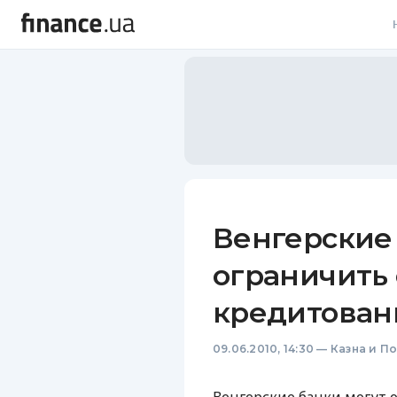
В
В
Л
А
Н
Венгерские
С
ограничить
П
кредитован
Т
09.06.2010, 14:30
—
Казна и П
Р