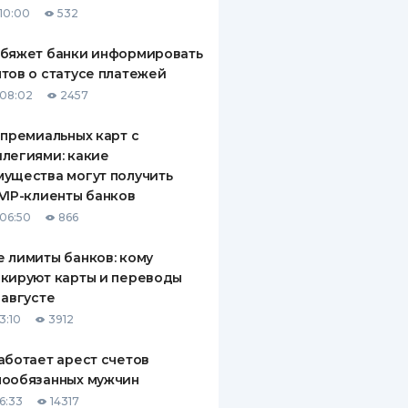
10:00
532
ДИТЕЛИ ПО
ВАНИЮ
обяжет банки информировать
тов о статусе платежей
РАХОВЫЕ ПОЛИСЫ
08:02
2457
ВЫЕ КОМПАНИИ
 премиальных карт с
легиями: какие
 О СТРАХОВЫХ
ИЯХ
ущества могут получить
VIP-клиенты банков
КА И ОПЛАТА
06:50
866
ТЫ
 лимиты банков: кому
кируют карты и переводы
 августе
3:10
3912
аботает арест счетов
нообязанных мужчин
6:33
14317