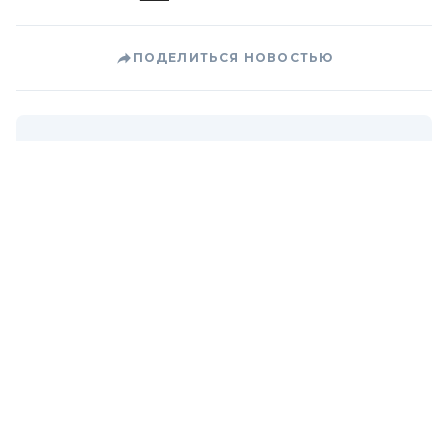
ПОДЕЛИТЬСЯ НОВОСТЬЮ
Коротко о главном за день в email
рассылке finance.ua
Ваш email
/
/
Finance.ua
Все новости
Кто заработает на Чемпионате
мира по футболу
Чечетов: Депутаты могут не
пойти в отпуск