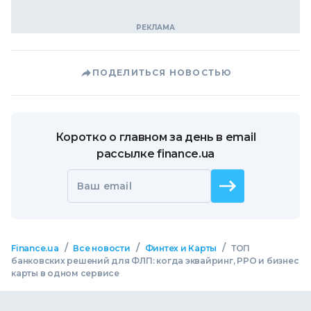
ПОДЕЛИТЬСЯ НОВОСТЬЮ
Коротко о главном за день в email
рассылке finance.ua
Ваш email
/
/
/
Finance.ua
Все новости
Финтех и Карты
ТОП
банковских решений для ФЛП: когда эквайринг, РРО и бизнес
карты в одном сервисе