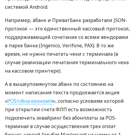
системой Android.
Например, àбанк и ПриватБанк разработали JSON-
протокол — это единственный кассовый протокол,
поддерживающий сочетание со всеми вендорами
в парке банка (Ingenico, Verifone, PAX). В то же
время, не нужно печатать чеки с терминала (в
случае реализации печатания терминального чека
на кассовом принтере).
А в вышеупомянутом àбанк по состоянию на
момент написания текста продолжается акция
«
POSтійна економія
», согласно условиям которой
при открытии счета ФЛП есть возможность
подключить эквайринг без абонплаты за POS-
терминал в случае осуществления трех оплат
бизнес-картой Голубая Mastercard на сумму от 1