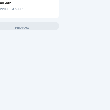
анциях
09:03
5332