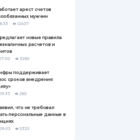
аботает арест счетов
нообязанных мужчин
6:33
12407
редлагает новые правила
езналичных расчетов и
зитов
07:00
3260
ифры поддерживает
нос сроков внедрения
изу»
09:33
260
аявил, что не требовал
ать персональные данные в
анциях
09:03
5332