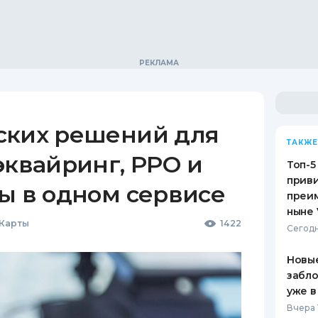
ских решений для
ТАКЖЕ
эквайринг, РРО и
Топ-5
приви
ы в одном сервисе
преим
ныне 
 Карты
1422
Сегодн
Новые
забло
уже в
Вчера 