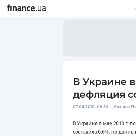
В
В
Л
А
Н
В Украине в 
С
дефляция со
П
07.06.2010, 08:50
—
Казна и П
Т
Р
В Украине в мае 2010 г. 
составила 0,6%, по данны