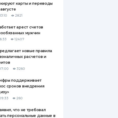
кируют карты и переводы
ДИТЕЛИ ПО
 августе
ВАНИЮ
13:10
2821
РАХОВЫЕ ПОЛИСЫ
аботает арест счетов
нообязанных мужчин
ВЫЕ КОМПАНИИ
6:33
12407
 О СТРАХОВЫХ
ИЯХ
редлагает новые правила
езналичных расчетов и
КА И ОПЛАТА
зитов
07:00
3260
ТЫ
ифры поддерживает
нос сроков внедрения
изу»
09:33
260
аявил, что не требовал
ать персональные данные в