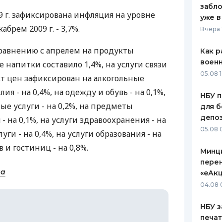
забло
9 г. зафиксирована инфляция на уровне
ЕЖЕМЕСЯЧНЫЙ ОБЗОР
ПУТЕВО
уже в
КЕШБЭКА
СТРАХО
абрем 2009 г. - 3,7%.
Вчера 
ПУТЕВОДИТЕЛИ ПО
ВСЕ СТ
равнению с апрелем на продукты
Как р
БАНКОВСКИМ КАРТАМ
воен
 напитки составило 1,4%, на услуги связи
СТРАХО
05.08 1
Рост цен зафиксирован на алкогольные
ОТЗЫВЫ
я - на 0,4%, на одежду и обувь - на 0,1%,
КОМПАН
НБУ п
 услуги - на 0,2%, на предметы
для б
ДОСТАВ
депо
 на 0,1%, на услуги здравоохранения - на
05.08 
уги - на 0,4%, на услуги образования - на
КОНТАК
в и гостиниц - на 0,8%.
Минц
пере
на
«еАкц
04.08 
НБУ з
печат