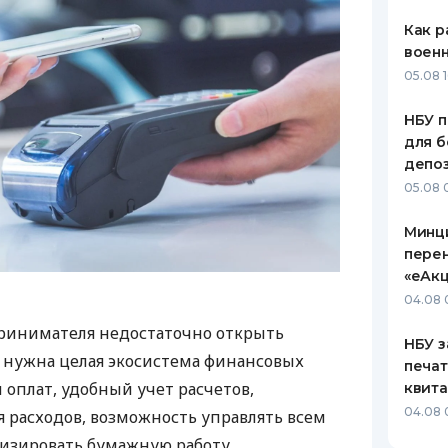
Как р
воен
05.08 1
НБУ п
для б
депо
05.08 
Минц
пере
«еАкц
04.08 
ринимателя недостаточно открыть
НБУ з
у нужна целая экосистема финансовых
печат
 оплат, удобный учет расчетов,
квит
04.08 
 расходов, возможность управлять всем
изировать бумажную работу.