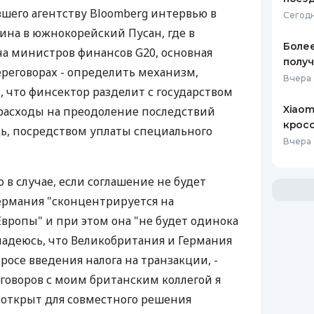
вшего агентству Bloomberg интервью в
Сегодн
лина в южнокорейский Пусан, где в
Более
ча министров финансов G20, основная
получ
ереговорах - определить механизм,
Вчера 
, что финсектор разделит с государством
Xiaom
расходы на преодоление последствий
кросс
дь, посредством уплаты специального
Вчера 
 в случае, если соглашение не будет
Германия "сконцентрируется на
Европы" и при этом она "не будет одинока
 надеюсь, что Великобритания и Германия
росе введения налога на транзакции, -
еговоров с моим британским коллегой я
 открыт для совместного решения