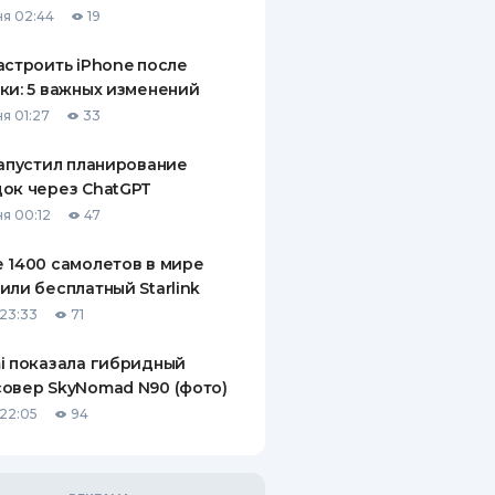
я 02:44
19
ДИТЕЛИ ПО
ВАНИЮ
астроить iPhone после
ки: 5 важных изменений
РАХОВЫЕ ПОЛИСЫ
я 01:27
33
ВЫЕ КОМПАНИИ
запустил планирование
ок через ChatGPT
 О СТРАХОВЫХ
ИЯХ
я 00:12
47
КА И ОПЛАТА
 1400 самолетов в мире
или бесплатный Starlink
ТЫ
23:33
71
i показала гибридный
овер SkyNomad N90 (фото)
22:05
94