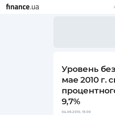
В
В
Л
А
Н
Уровень бе
С
мае 2010 г. 
П
процентного
Т
9,7%
Р
04.06.2010, 15:00