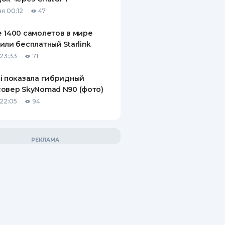
я 00:12
47
 1400 самолетов в мире
или бесплатный Starlink
23:33
71
i показала гибридный
овер SkyNomad N90 (фото)
22:05
94