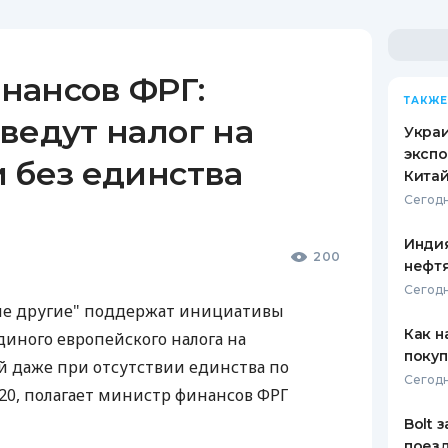
нансов ФРГ:
ТАКЖЕ
ведут налог на
Украи
экспо
 без единства
Кита
Сегодн
Индия
200
нефтя
Сегодн
ие другие" поддержат инициативы
Как н
иного европейского налога на
покуп
 даже при отсутствии единства по
Сегодн
G20, полагает министр финансов ФРГ
Bolt 
поезд