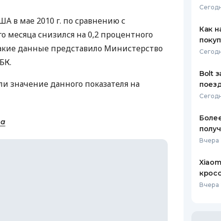
Сегодн
ЕЖЕМЕСЯЧНЫЙ ОБЗОР
ПУТЕВО
А в мае 2010 г. по сравнению с
КЕШБЭКА
СТРАХО
Как н
 месяца снизился на 0,2 процентного
покуп
ПУТЕВОДИТЕЛИ ПО
ВСЕ СТ
 Такие данные представило Министерство
Сегодн
БАНКОВСКИМ КАРТАМ
БК.
СТРАХО
Bolt 
и значение данного показателя на
поезд
ОТЗЫВЫ
КОМПАН
Сегодн
ДОСТАВ
Более
на
получ
КОНТАК
Вчера 
Xiaom
кросс
Вчера 