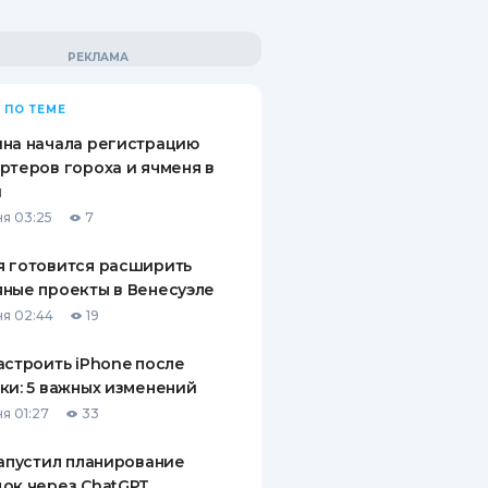
 ПО ТЕМЕ
на начала регистрацию
ртеров гороха и ячменя в
й
я 03:25
7
 готовится расширить
ные проекты в Венесуэле
я 02:44
19
астроить iPhone после
ки: 5 важных изменений
я 01:27
33
запустил планирование
ок через ChatGPT