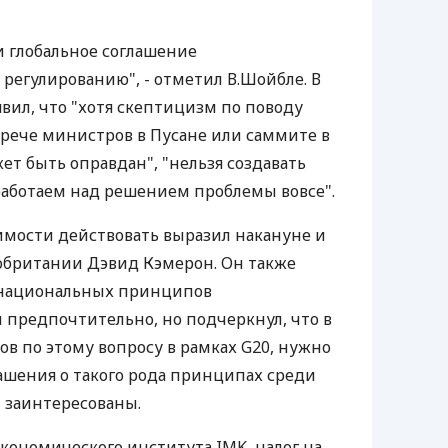
 глобальное соглашение
регулированию", - отметил В.Шойбле. В
вил, что "хотя скептицизм по поводу
рече министров в Пусане или саммите в
ет быть оправдан", "нельзя создавать
работаем над решением проблемы вовсе".
имости действовать выразил накануне и
британии Дэвид Кэмерон. Он также
аднациональных принципов
 предпочтительно, но подчеркнул, что в
ов по этому вопросу в рамках G20, нужно
ашения о такого рода принципах среди
м заинтересованы.
кономического института IMK, налог на