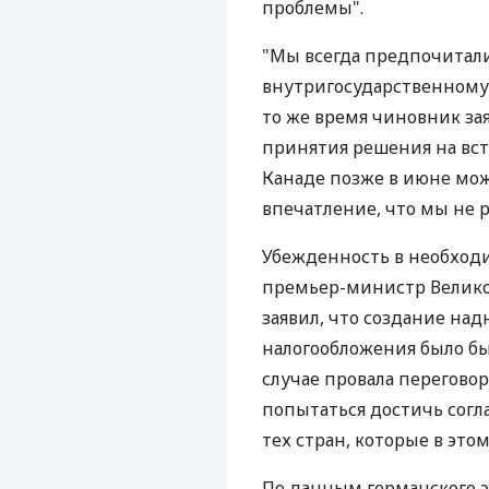
проблемы".
"Мы всегда предпочитали
внутригосударственному 
то же время чиновник зая
принятия решения на вст
Канаде позже в июне мож
впечатление, что мы не 
Убежденность в необход
премьер-министр Велико
заявил, что создание н
налогообложения было бы
случае провала переговор
попытаться достичь согл
тех стран, которые в это
По данным германского э