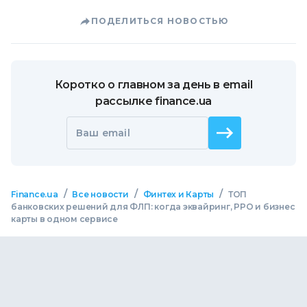
ПОДЕЛИТЬСЯ НОВОСТЬЮ
Коротко о главном за день в email
рассылке finance.ua
Ваш email
/
/
/
Finance.ua
Все новости
Финтех и Карты
ТОП
банковских решений для ФЛП: когда эквайринг, РРО и бизнес
карты в одном сервисе