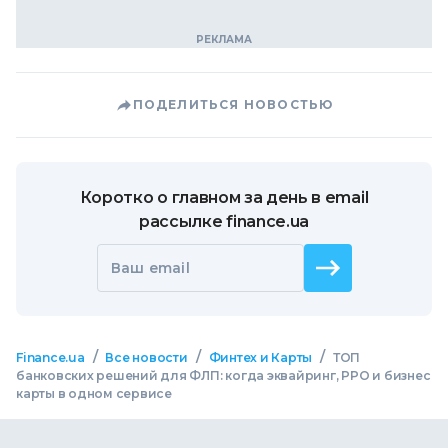
ПОДЕЛИТЬСЯ НОВОСТЬЮ
Коротко о главном за день в email
рассылке finance.ua
Ваш email
/
/
/
Finance.ua
Все новости
Финтех и Карты
ТОП
банковских решений для ФЛП: когда эквайринг, РРО и бизнес
карты в одном сервисе