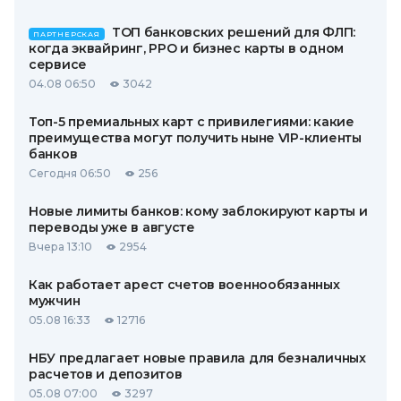
ТОП банковских решений для ФЛП:
ПАРТНЕРСКАЯ
когда эквайринг, РРО и бизнес карты в одном
сервисе
04.08 06:50
3042
Топ-5 премиальных карт с привилегиями: какие
преимущества могут получить ныне VIP-клиенты
банков
Сегодня 06:50
256
Новые лимиты банков: кому заблокируют карты и
переводы уже в августе
Вчера 13:10
2954
Как работает арест счетов военнообязанных
мужчин
05.08 16:33
12716
НБУ предлагает новые правила для безналичных
расчетов и депозитов
05.08 07:00
3297