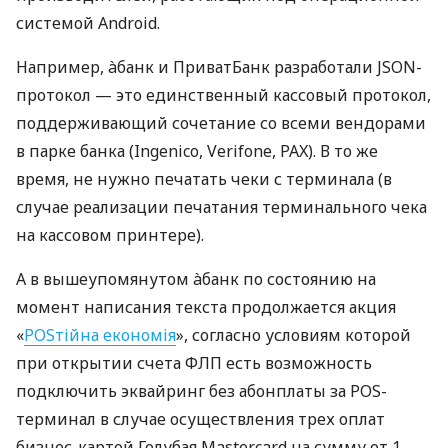
системой Android.
Например, àбанк и ПриватБанк разработали JSON-
протокол — это единственный кассовый протокол,
поддерживающий сочетание со всеми вендорами
в парке банка (Ingenico, Verifone, PAX). В то же
время, не нужно печатать чеки с терминала (в
случае реализации печатания терминального чека
на кассовом принтере).
А в вышеупомянутом àбанк по состоянию на
момент написания текста продолжается акция
«
POSтійна економія
», согласно условиям которой
при открытии счета ФЛП есть возможность
подключить эквайринг без абонплаты за POS-
терминал в случае осуществления трех оплат
бизнес-картой Голубая Mastercard на сумму от 1