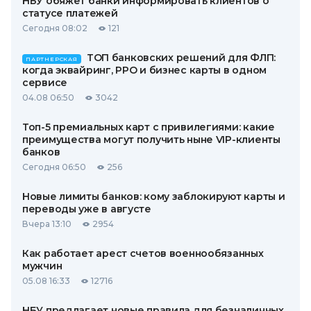
НБУ обяжет банки информировать клиентов о
статусе платежей
Сегодня 08:02
121
ТОП банковских решений для ФЛП:
ПАРТНЕРСКАЯ
когда эквайринг, РРО и бизнес карты в одном
сервисе
04.08 06:50
3042
Топ-5 премиальных карт с привилегиями: какие
преимущества могут получить ныне VIP-клиенты
банков
Сегодня 06:50
256
Новые лимиты банков: кому заблокируют карты и
переводы уже в августе
Вчера 13:10
2954
Как работает арест счетов военнообязанных
мужчин
05.08 16:33
12716
НБУ предлагает новые правила для безналичных