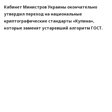
Кабинет Министров Украины окончательно
утвердил переход на национальные
криптографические стандарты «Купина»,
которые заменят устаревший алгоритм ГОСТ.
Новые правила вступят в силу 1 сентября 2026
года.
Об этом
сообщили
в Министерстве цифровой
трансформации.
«Купина» — украинский криптографический
алгоритм, который будет использоваться для
защиты квалифицированных электронных
подписей (КЭП).
Что изменится для пользователей