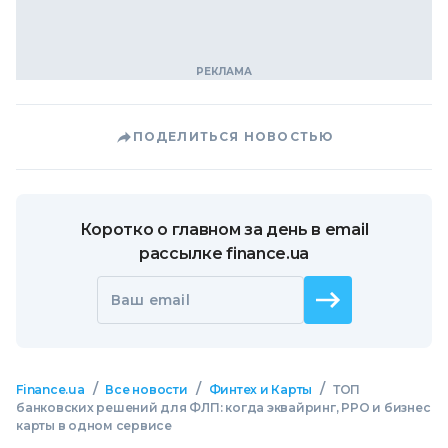
ПОДЕЛИТЬСЯ НОВОСТЬЮ
Коротко о главном за день в email
рассылке finance.ua
Ваш email
/
/
/
Finance.ua
Все новости
Финтех и Карты
ТОП
банковских решений для ФЛП: когда эквайринг, РРО и бизнес
карты в одном сервисе