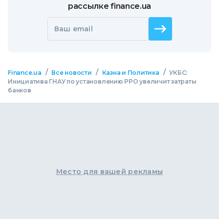
рассылке finance.ua
Ваш email
/
/
/
Finance.ua
Все новости
Казна и Политика
УКБС:
Инициатива ГНАУ по установлению РРО увеличит затраты
банков
Место для вашей рекламы