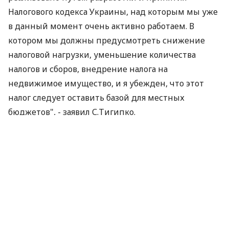
Налогового кодекса Украины, над которым мы уже
в данный момент очень активно работаем. В
котором мы должны предусмотреть снижение
налоговой нагрузки, уменьшение количества
налогов и сборов, внедрение налога на
недвижимое имущество, и я убежден, что этот
налог следует оставить базой для местных
бюджетов", - заявил С.Тигипко.
Он также отметил, что Налоговый кодекс должен
содержать усовершенствованную упрощенную
систему налогообложения для малого бизнеса. "Эта
система должна остаться в нашем Налоговом
кодексе", - заявил С.Тигипко.
По материалам:
РБК-Україна