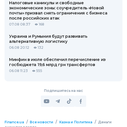
Налоговые каникулы и свободные
экономические зоны: соучредитель «Новой
почты» призвал снять ограничения с бизнеса
после российских атак
07.08 08:37
168
Украина и Румыния будут развивать
альтернативную логистику
06.08 20:12
132
Минфин в июле обеспечил перечисление из
госбюджета 19,6 млрд грн трансфертов
06.08 11:23
555
Подпишитесь на нас
/
/
/
Finance.ua
Все новости
Казна и Политика
Деньги