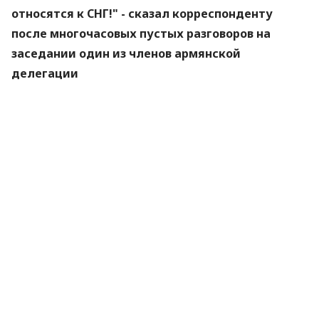
относятся к СНГ!" - сказал корреспонденту
после многочасовых пустых разговоров на
заседании один из членов армянской
делегации
Запущенная год назад для демонстрации особой
роли ЕС на постсоветском пространстве
инициатива не переросла и уже вряд ли
перерастет рамки еще одной площадки для
дискуссий. В прошлом году был момент, когда
даже Москва всерьез опасалась, что "Восточное
партнерство" станет противовесом ее сфере
интересов в регионе. Сейчас даже еврокомиссар
по вопросам расширения и европейской политики
соседства Штефан Фюле признает, что
двустороннее сотрудничество с государствами